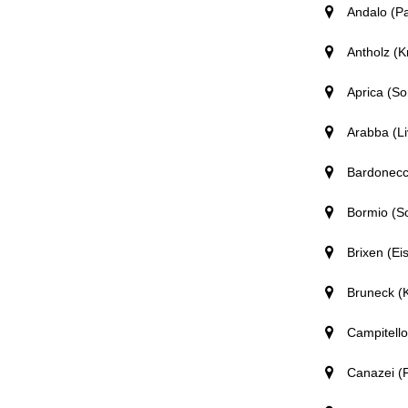
Andalo (Pa
Antholz (K
Aprica (So
Arabba (Li
Bardonecch
Bormio (S
Brixen (Eis
Bruneck (K
Campitello
Canazei (F