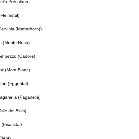
ella Presolana
Fleimstal)
Cervinia (Matterhorn))
 (Monte Rosa)
'Ampezzo (Cadore)
r (Mont Blanc)
fen (Eggental)
Paganella (Paganella)
lle del Biois)
 (Eisacktal)
rient)