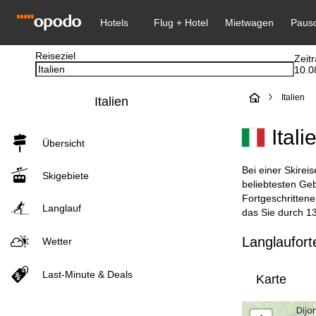
Reiseziel
Zeit
10.0
S
Italien
Italien
t
Ital
Übersicht
a
Bei einer Skirei
Skigebiete
r
beliebtesten Geb
Fortgeschrittene
Langlauf
t
das Sie durch 13
Langlauforte
Wetter
s
e
Last-Minute & Deals
Karte
i