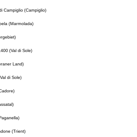
i Campiglio (Campiglio)
pela (Marmolada)
ergebiet)
1400 (Val di Sole)
raner Land)
al di Sole)
(Cadore)
ssatal)
Paganella)
done (Trient)