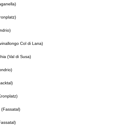
ganella)
ronplatz)
ndrio)
vinallongo Col di Lana)
ia (Val di Susa)
ondrio)
acktal)
ronplatz)
 (Fassatal)
assatal)