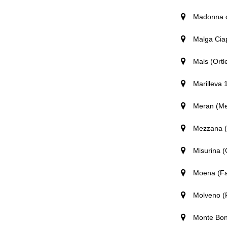
Madonna d
Malga Cia
Mals (Ortl
Marilleva 
Meran (Me
Mezzana (V
Misurina 
Moena (Fa
Molveno (
Monte Bon