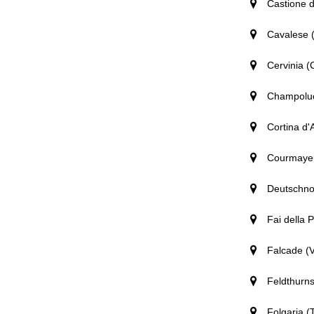
Castione d
Cavalese (
Cervinia (
Champoluc
Cortina d
Courmayeu
Deutschno
Fai della 
Falcade (Va
Feldthurns
Folgaria (T