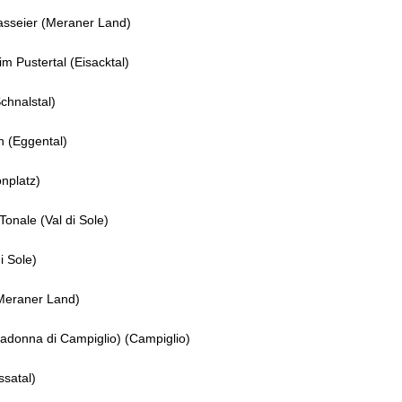
asseier (Meraner Land)
m Pustertal (Eisacktal)
chnalstal)
 (Eggental)
nplatz)
Tonale (Val di Sole)
i Sole)
(Meraner Land)
adonna di Campiglio) (Campiglio)
satal)