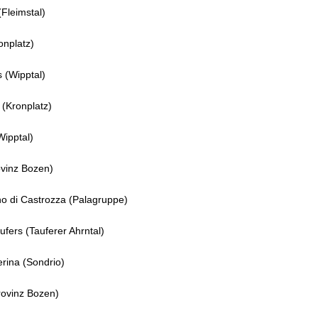
Fleimstal)
onplatz)
 (Wipptal)
(Kronplatz)
ipptal)
ovinz Bozen)
o di Castrozza (Palagruppe)
ufers (Tauferer Ahrntal)
rina (Sondrio)
rovinz Bozen)