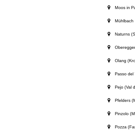
Moos in P
Mühlbach i
Naturns (S
Obereggen
Olang (Kro
Passo del 
Pejo (Val d
Pfelders 
Pinzolo (M
Pozza (Fas