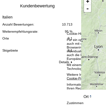
+
t
Kundenbewertung
-
e
Italien
Anzahl Bewertungen:
10.713
Weiterempfehlungsrate:
95 %
Cookie-Hinweis
Orte
9,1
Für ein optimales Webange
auch mit unseren Partnern
Browserinformationen erste
Skigebiete
9,1
individualisierten Werbun
auch die Datenweitergabe
Europäischen Wirtschafts
Details
Mit einem Klick auf
Zusti
Technologien. Wenn Sie
A
Weitere Informationen zur
Cookie-Policy
.
Informationen zum Verant
Ihren Rechten finden Sie 
Ort
Zustimmen