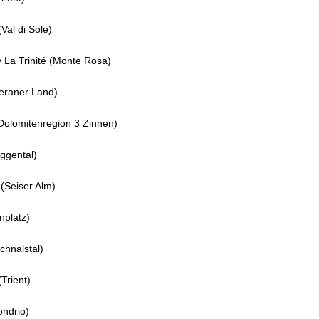
Val di Sole)
 La Trinité (Monte Rosa)
eraner Land)
Dolomitenregion 3 Zinnen)
ggental)
 (Seiser Alm)
nplatz)
chnalstal)
Trient)
ondrio)