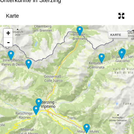
e
Karte
+
KARTE
-
13