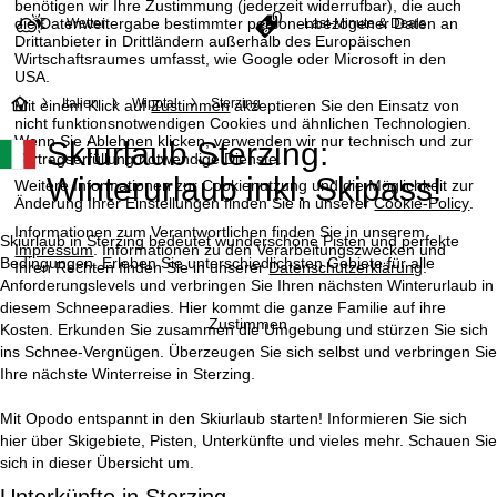
benötigen wir Ihre Zustimmung (jederzeit widerrufbar), die auch
die Datenweitergabe bestimmter personenbezogener Daten an
Wetter
Last-Minute & Deals
Drittanbieter in Drittländern außerhalb des Europäischen
Wirtschaftsraumes umfasst, wie Google oder Microsoft in den
USA.
S
Italien
Wipptal
Sterzing
Mit einem Klick auf
Zustimmen
akzeptieren Sie den Einsatz von
nicht funktionsnotwendigen Cookies und ähnlichen Technologien.
Wenn Sie
Ablehnen
klicken, verwenden wir nur technisch und zur
Skiurlaub Sterzing:
t
Vertragserfüllung notwendige Dienste.
Winterurlaub inkl. Skipass!
Weitere Informationen zur Cookienutzung und die Möglichkeit zur
a
Änderung Ihrer Einstellungen finden Sie in unserer
Cookie-Policy
.
Informationen zum Verantwortlichen finden Sie in unserem
r
Skiurlaub in Sterzing bedeutet wunderschöne Pisten und perfekte
Impressum
. Informationen zu den Verarbeitungszwecken und
Bedingungen. Erleben Sie unterschiedlichsten Gebiete für alle
Ihren Rechten finden Sie in unserer
Datenschutzerklärung
.
t
Anforderungslevels und verbringen Sie Ihren nächsten Winterurlaub in
diesem Schneeparadies. Hier kommt die ganze Familie auf ihre
Zustimmen
Kosten. Erkunden Sie zusammen die Umgebung und stürzen Sie sich
s
ins Schnee-Vergnügen. Überzeugen Sie sich selbst und verbringen Sie
Ihre nächste Winterreise in Sterzing.
e
Mit Opodo entspannt in den Skiurlaub starten! Informieren Sie sich
i
hier über Skigebiete, Pisten, Unterkünfte und vieles mehr. Schauen Sie
sich in dieser Übersicht um.
t
Unterkünfte in Sterzing