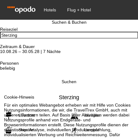
Suchen & Buchen
Reiseziel
Zeitraum & Dauer
10.08.26 – 30.05.28 | 7 Nächte
Personen
beliebig
Suchen
Sterzing
Cookie-Hinweis
Für ein optimales Webangebot erheben wir mit Hilfe von Cookies
Nutzungsinformationen, die wir, die TravelTrex GmbH, auch mit
unseren Partnern teilen. Auf Basis Ihrer Aktivitäten werden dabei
Übersicht
Skiregion
Nutzungsprofile anhand von Endgeräte- und
Browserinformationen erstellt. Diese Nutzungsprofile dienen der
statistischen Analyse, individuellen Produktempfehlung,
Skigebiet
Langlauf
individualisierten Werbung und Reichweitenmessung. Dafür