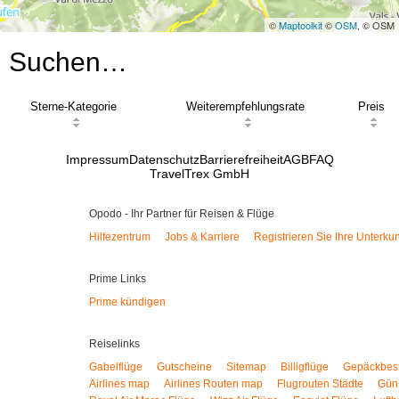
©
Maptoolkit
©
OSM
, © OSM
Suchen…
Sterne-Kategorie
Weiterempfehlungsrate
Preis
Impressum
Datenschutz
Barrierefreiheit
AGB
FAQ
TravelTrex GmbH