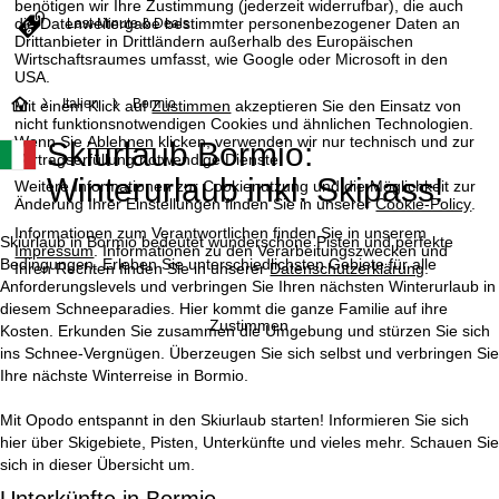
benötigen wir Ihre Zustimmung (jederzeit widerrufbar), die auch
die Datenweitergabe bestimmter personenbezogener Daten an
Last-Minute & Deals
Drittanbieter in Drittländern außerhalb des Europäischen
Wirtschaftsraumes umfasst, wie Google oder Microsoft in den
USA.
S
Italien
Bormio
Mit einem Klick auf
Zustimmen
akzeptieren Sie den Einsatz von
nicht funktionsnotwendigen Cookies und ähnlichen Technologien.
Wenn Sie
Ablehnen
klicken, verwenden wir nur technisch und zur
Skiurlaub Bormio:
t
Vertragserfüllung notwendige Dienste.
Winterurlaub inkl. Skipass!
Weitere Informationen zur Cookienutzung und die Möglichkeit zur
a
Änderung Ihrer Einstellungen finden Sie in unserer
Cookie-Policy
.
Informationen zum Verantwortlichen finden Sie in unserem
r
Skiurlaub in Bormio bedeutet wunderschöne Pisten und perfekte
Impressum
. Informationen zu den Verarbeitungszwecken und
Bedingungen. Erleben Sie unterschiedlichsten Gebiete für alle
Ihren Rechten finden Sie in unserer
Datenschutzerklärung
.
t
Anforderungslevels und verbringen Sie Ihren nächsten Winterurlaub in
diesem Schneeparadies. Hier kommt die ganze Familie auf ihre
Zustimmen
Kosten. Erkunden Sie zusammen die Umgebung und stürzen Sie sich
s
ins Schnee-Vergnügen. Überzeugen Sie sich selbst und verbringen Sie
Ihre nächste Winterreise in Bormio.
e
Mit Opodo entspannt in den Skiurlaub starten! Informieren Sie sich
i
hier über Skigebiete, Pisten, Unterkünfte und vieles mehr. Schauen Sie
sich in dieser Übersicht um.
t
Unterkünfte in Bormio