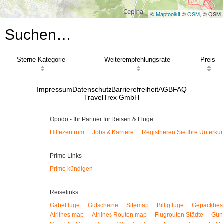
©
Maptoolkit
©
OSM
, © OSM
Suchen…
Sterne-Kategorie
Weiterempfehlungsrate
Preis
Impressum
Datenschutz
Barrierefreiheit
AGB
FAQ
TravelTrex GmbH