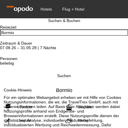
Suchen & Buchen
Reiseziel
Zeitraum & Dauer
07.08.26 – 31.05.28 | 7 Nächte
Personen
beliebig
Suchen
Bormio
Cookie-Hinweis
Für ein optimales Webangebot erheben wir mit Hilfe von Cookies
Nutzungsinformationen, die wir, die TravelTrex GmbH, auch mit
unseren Partnern teilen. Auf Basis Ihrer Aktivitäten werden dabei
Übersicht
Skigebiet
Nutzungsprofile anhand von Endgeräte- und
Browserinformationen erstellt. Diese Nutzungsprofile dienen der
statistischen Analyse, individuellen Produktempfehlung,
Langlauf
Wetter
individualisierten Werbung und Reichweitenmessung. Dafür