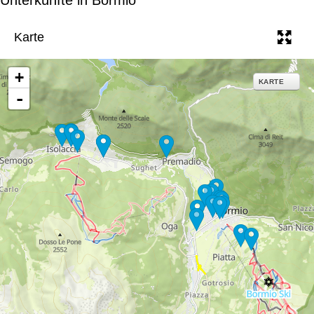
e
Karte
+
KARTE
-