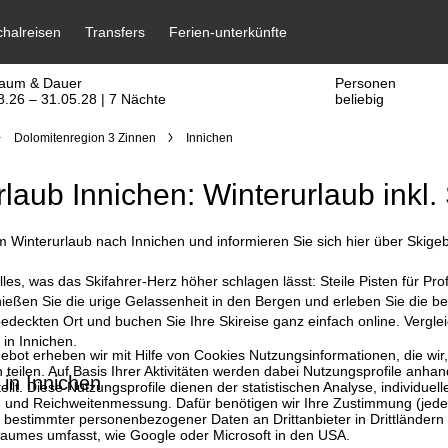
raum & Dauer
Personen
8.26 – 31.05.28 | 7 Nächte
beliebig
Dolomitenregion 3 Zinnen
Innichen
rlaub Innichen: Winterurlaub inkl.
Winterurlaub nach Innichen und informieren Sie sich hier über Skigeb
alles, was das Skifahrer-Herz höher schlagen lässt: Steile Pisten für 
ßen Sie die urige Gelassenheit in den Bergen und erleben Sie die beso
deckten Ort und buchen Sie Ihre Skireise ganz einfach online. Vergle
 in Innichen.
bot erheben wir mit Hilfe von Cookies Nutzungsinformationen, die wir
 teilen. Auf Basis Ihrer Aktivitäten werden dabei Nutzungsprofile anh
 in Innichen
llt. Diese Nutzungsprofile dienen der statistischen Analyse, individue
g und Reichweitenmessung. Dafür benötigen wir Ihre Zustimmung (jederz
 bestimmter personenbezogener Daten an Drittanbieter in Drittländern
raumes umfasst, wie Google oder Microsoft in den USA.