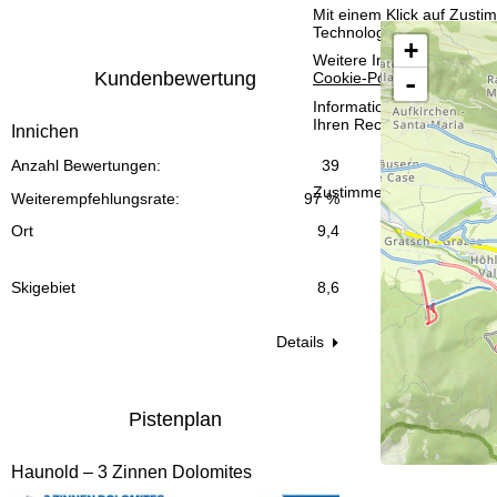
Mit einem Klick auf
Zusti
t
Technologien. Wenn Sie
A
+
Weitere Informationen zur
e
Kundenbewertung
Cookie-Policy
.
-
Informationen zum Verant
Ihren Rechten finden Sie 
Innichen
Anzahl Bewertungen:
39
Zustimmen
Weiterempfehlungsrate:
97 %
Ort
9,4
Skigebiet
8,6
Details
Pistenplan
Haunold – 3 Zinnen Dolomites