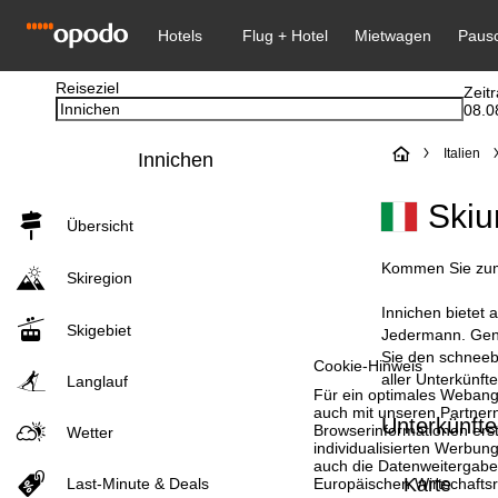
Reiseziel
Zeit
08.0
S
Italien
Innichen
t
Skiu
Übersicht
a
Kommen Sie zum 
Skiregion
r
Innichen bietet 
Skigebiet
t
Jedermann. Genie
Sie den schneebe
Cookie-Hinweis
aller Unterkünfte
s
Langlauf
Für ein optimales Webange
auch mit unseren Partnern
Unterkünfte
e
Browserinformationen erste
Wetter
individualisierten Werbun
auch die Datenweitergabe
i
Karte
Last-Minute & Deals
Europäischen Wirtschafts