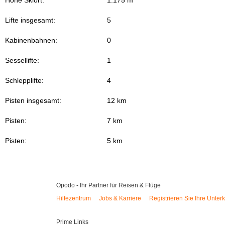
Höhe Skiort:
1.175 m
Lifte insgesamt:
5
Kabinenbahnen:
0
Sessellifte:
1
Schlepplifte:
4
Pisten insgesamt:
12 km
Pisten:
7 km
Pisten:
5 km