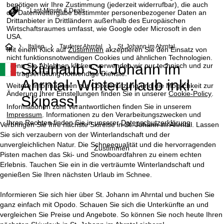
benötigen wir Ihre Zustimmung (jederzeit widerrufbar), die auch
Last-Minute & Deals
die Datenweitergabe bestimmter personenbezogener Daten an
Drittanbieter in Drittländern außerhalb des Europäischen
Wirtschaftsraumes umfasst, wie Google oder Microsoft in den
USA.
S
Italien
Tauferer Ahrntal
St. Johann im Ahrntal
Mit einem Klick auf
Zustimmen
akzeptieren Sie den Einsatz von
nicht funktionsnotwendigen Cookies und ähnlichen Technologien.
Skiurlaub St. Johann im
Wenn Sie
Ablehnen
klicken, verwenden wir nur technisch und zur
t
Vertragserfüllung notwendige Dienste.
Ahrntal: Winterurlaub inkl.
Weitere Informationen zur Cookienutzung und die Möglichkeit zur
a
Änderung Ihrer Einstellungen finden Sie in unserer
Cookie-Policy
.
Skipass!
Informationen zum Verantwortlichen finden Sie in unserem
r
Impressum
. Informationen zu den Verarbeitungszwecken und
Ihren Rechten finden Sie in unserer
Datenschutzerklärung
.
Verbringen Sie Ihre nächste Skireise in St. Johann im Ahrntal. Lassen
t
Sie sich verzaubern von der Winterlandschaft und der
unvergleichlichen Natur. Die Schneequalität und die hervorragenden
Zustimmen
s
Pisten machen das Ski- und Snowboardfahren zu einem echten
Erlebnis. Tauchen Sie ein in die verträumte Winterlandschaft und
e
genießen Sie Ihren nächsten Urlaub im Schnee.
i
Informieren Sie sich hier über St. Johann im Ahrntal und buchen Sie
ganz einfach mit Opodo. Schauen Sie sich die Unterkünfte an und
t
vergleichen Sie Preise und Angebote. So können Sie noch heute Ihren