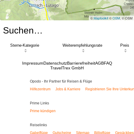
©
Maptoolkit
©
OSM
, © OSM
Suchen…
Sterne-Kategorie
Weiterempfehlungsrate
Preis
Impressum
Datenschutz
Barrierefreiheit
AGB
FAQ
TravelTrex GmbH