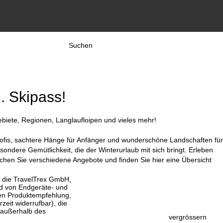
Suchen
l. Skipass!
biete, Regionen, Langlaufloipen und vieles mehr!
r Profis, sachtere Hänge für Anfänger und wunderschöne Landschaften für
ndere Gemütlichkeit, die der Winterurlaub mit sich bringt. Erleben
ichen Sie verschiedene Angebote und finden Sie hier eine Übersicht
, die TravelTrex GmbH,
and von Endgeräte- und
llen Produktempfehlung,
eit widerrufbar), die
 außerhalb des
vergrössern