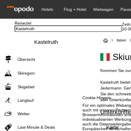
Reiseziel
Zeit
10.0
S
Italien
Kastelruth
t
Skiu
Übersicht
a
Kommen Sie zum W
Skiregion
r
Kastelruth biete
Skigebiet
t
Jedermann. Genie
Sie den schneebe
Cookie-Hinweis
aller Unterkünfte
s
Langlauf
Für ein optimales Webange
auch mit unseren Partnern
Unterkünfte
e
Wetter
Browserinformationen erste
individualisierten Werbun
i
auch die Datenweitergabe
Karte
Last-Minute & Deals
Europäischen Wirtschafts