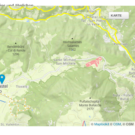
ies und ähnlichen
g notwendige Dienste.
KARTE
inden Sie in unserer
erarbeitungszwecken und
©
Maptoolkit
©
OSM
, © OSM