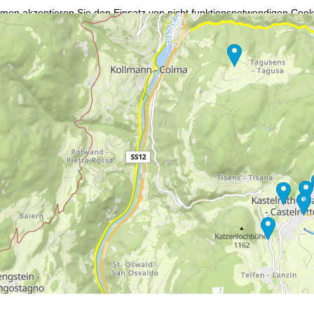
mmen
akzeptieren Sie den Einsatz von nicht funktionsnotwendigen Cook
blehnen
klicken, verwenden wir nur technisch und zur Vertragserfüllun
 Cookienutzung und die Möglichkeit zur Änderung Ihrer Einstellungen f
wortlichen finden Sie in unserem
Impressum
. Informationen zu den V
in unserer
Datenschutzerklärung
.