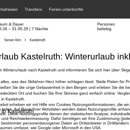
raum & Dauer
Personen
8.26 – 31.05.28 | 7 Nächte
beliebig
Seiser Alm
Kastelruth
rlaub Kastelruth: Winterurlaub ink
interurlaub nach Kastelruth und informieren Sie sich hier über Skige
t alles, was das Skifahrer-Herz höher schlagen lässt: Steile Pisten fü
ßen Sie die urige Gelassenheit in den Bergen und erleben Sie die beso
deckten Ort und buchen Sie Ihre Skireise ganz einfach online. Vergle
 in Kastelruth.
bot erheben wir mit Hilfe von Cookies Nutzungsinformationen, die wir
 teilen. Auf Basis Ihrer Aktivitäten werden dabei Nutzungsprofile anh
 in Kastelruth
llt. Diese Nutzungsprofile dienen der statistischen Analyse, individue
g und Reichweitenmessung. Dafür benötigen wir Ihre Zustimmung (jederz
 bestimmter personenbezogener Daten an Drittanbieter in Drittländern
raumes umfasst, wie Google oder Microsoft in den USA.