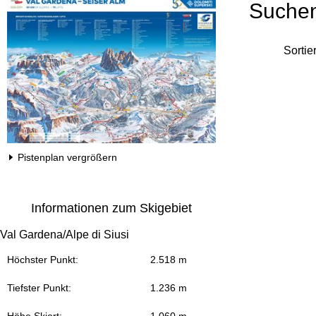
Suche
Sortie
Pistenplan vergrößern
Informationen zum Skigebiet
Val Gardena/Alpe di Siusi
Höchster Punkt:
2.518 m
Tiefster Punkt:
1.236 m
Höhe Skiort:
1.060 m