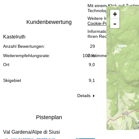
t
Mit einem Klick auf
Zusti
Technologien. Wenn Sie
A
+
e
Weitere Informationen zur
Kundenbewertung
-
Cookie-Policy
.
Informationen zum Verant
Ihren Rechten finden Sie 
Kastelruth
Anzahl Bewertungen:
29
Zustimmen
Weiterempfehlungsrate:
100 %
Ort
9,0
Skigebiet
9,1
Details
Pistenplan
Val Gardena/Alpe di Siusi