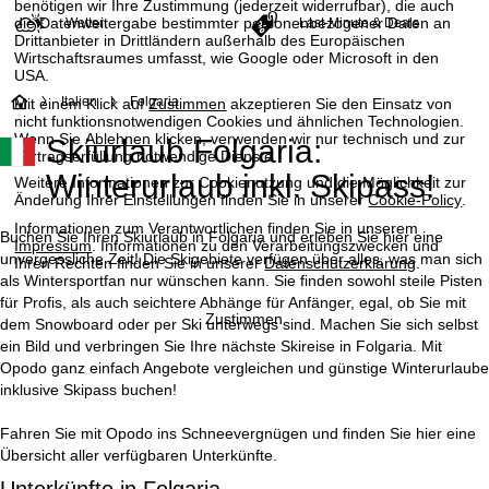
benötigen wir Ihre Zustimmung (jederzeit widerrufbar), die auch
die Datenweitergabe bestimmter personenbezogener Daten an
Wetter
Last-Minute & Deals
Drittanbieter in Drittländern außerhalb des Europäischen
Wirtschaftsraumes umfasst, wie Google oder Microsoft in den
USA.
S
Italien
Folgaria
Mit einem Klick auf
Zustimmen
akzeptieren Sie den Einsatz von
nicht funktionsnotwendigen Cookies und ähnlichen Technologien.
Wenn Sie
Ablehnen
klicken, verwenden wir nur technisch und zur
Skiurlaub Folgaria:
t
Vertragserfüllung notwendige Dienste.
Winterurlaub inkl. Skipass!
Weitere Informationen zur Cookienutzung und die Möglichkeit zur
a
Änderung Ihrer Einstellungen finden Sie in unserer
Cookie-Policy
.
Informationen zum Verantwortlichen finden Sie in unserem
r
Buchen Sie Ihren Skiurlaub in Folgaria und erleben Sie hier eine
Impressum
. Informationen zu den Verarbeitungszwecken und
unvergessliche Zeit! Die Skigebiete verfügen über alles, was man sich
Ihren Rechten finden Sie in unserer
Datenschutzerklärung
.
t
als Wintersportfan nur wünschen kann. Sie finden sowohl steile Pisten
für Profis, als auch seichtere Abhänge für Anfänger, egal, ob Sie mit
Zustimmen
dem Snowboard oder per Ski unterwegs sind. Machen Sie sich selbst
s
ein Bild und verbringen Sie Ihre nächste Skireise in Folgaria. Mit
Opodo ganz einfach Angebote vergleichen und günstige Winterurlaube
e
inklusive Skipass buchen!
i
Fahren Sie mit Opodo ins Schneevergnügen und finden Sie hier eine
Übersicht aller verfügbaren Unterkünfte.
t
Unterkünfte in Folgaria