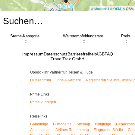
©
Maptoolkit
©
OSM
, © OSM
Suchen…
Sterne-Kategorie
Weiterempfehlungsrate
Preis
Impressum
Datenschutz
Barrierefreiheit
AGB
FAQ
TravelTrex GmbH