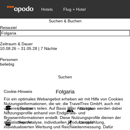
Suchen & Buchen
Reiseziel
Zeitraum & Dauer
10.08.26 – 31.05.28 | 7 Nächte
Personen
beliebig
Suchen
Folgaria
Cookie-Hinweis
Für ein optimales Webangebot erheben wir mit Hilfe von Cookies
Nutzungsinformationen, die wir, die TravelTrex GmbH, auch mit
unseren Partnern teilen. Auf Basis Ihrer Aktivitäten werden dabei
Übersicht
Skiregion
Nutzungsprofile anhand von Endgeräte- und
Browserinformationen erstellt. Diese Nutzungsprofile dienen der
statistischen Analyse, individuellen Produktempfehlung,
Skigebiet
Langlauf
individualisierten Werbung und Reichweitenmessung. Dafür