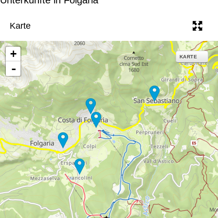
e
Karte
+
KARTE
-