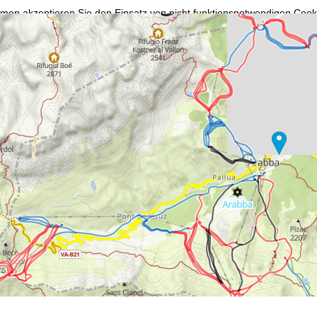
mmen
akzeptieren Sie den Einsatz von nicht funktionsnotwendigen Cook
blehnen
klicken, verwenden wir nur technisch und zur Vertragserfüllun
 Cookienutzung und die Möglichkeit zur Änderung Ihrer Einstellungen f
wortlichen finden Sie in unserem
Impressum
. Informationen zu den V
in unserer
Datenschutzerklärung
.