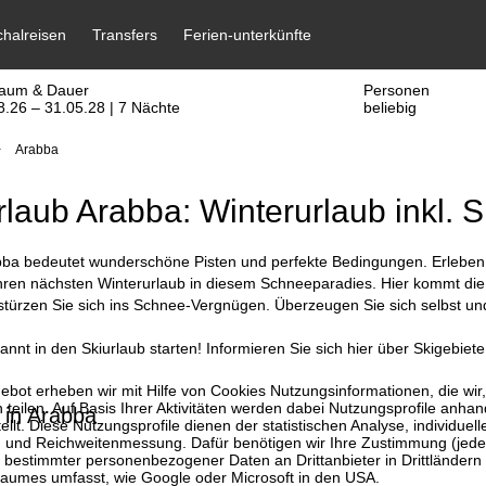
raum & Dauer
Personen
8.26 – 31.05.28 | 7 Nächte
beliebig
Arabba
rlaub Arabba: Winterurlaub inkl. S
bba bedeutet wunderschöne Pisten und perfekte Bedingungen. Erleben S
Ihren nächsten Winterurlaub in diesem Schneeparadies. Hier kommt di
ürzen Sie sich ins Schnee-Vergnügen. Überzeugen Sie sich selbst und 
nnt in den Skiurlaub starten! Informieren Sie sich hier über Skigebiete
bot erheben wir mit Hilfe von Cookies Nutzungsinformationen, die wir
 teilen. Auf Basis Ihrer Aktivitäten werden dabei Nutzungsprofile anh
 in Arabba
llt. Diese Nutzungsprofile dienen der statistischen Analyse, individue
g und Reichweitenmessung. Dafür benötigen wir Ihre Zustimmung (jederz
 bestimmter personenbezogener Daten an Drittanbieter in Drittländern
raumes umfasst, wie Google oder Microsoft in den USA.