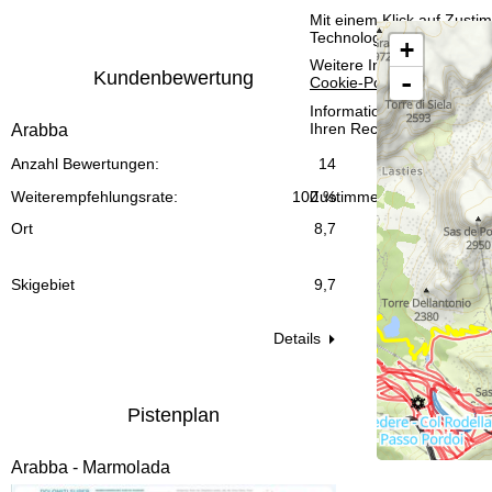
t
Mit einem Klick auf
Zusti
Technologien. Wenn Sie
A
+
e
Weitere Informationen zur
Kundenbewertung
-
Cookie-Policy
.
Informationen zum Verant
Ihren Rechten finden Sie 
Arabba
Anzahl Bewertungen:
14
Zustimmen
Weiterempfehlungsrate:
100 %
Ort
8,7
Skigebiet
9,7
Details
Pistenplan
Arabba - Marmolada