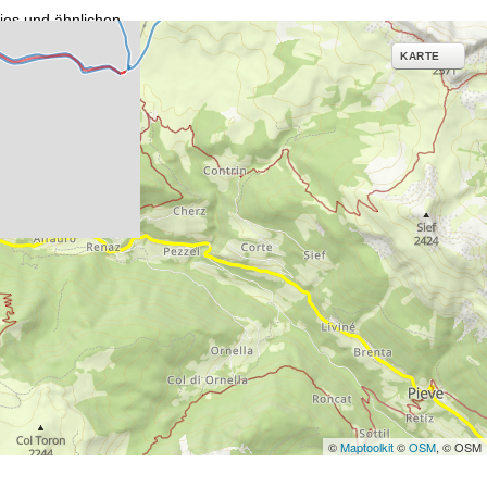
ies und ähnlichen
g notwendige Dienste.
KARTE
inden Sie in unserer
erarbeitungszwecken und
©
Maptoolkit
©
OSM
, © OSM