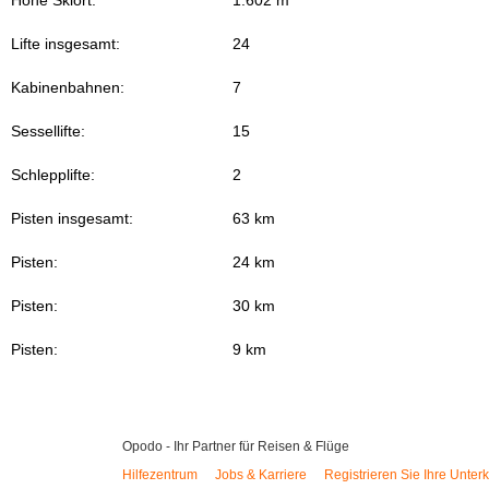
Höhe Skiort:
1.602 m
Lifte insgesamt:
24
Kabinenbahnen:
7
Sessellifte:
15
Schlepplifte:
2
Pisten insgesamt:
63 km
Pisten:
24 km
Pisten:
30 km
Pisten:
9 km