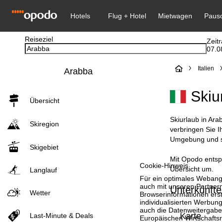
Reiseziel
Zeit
07.0
S
Italien
Arabba
t
Skiu
Übersicht
a
Skiurlaub in Ara
Skiregion
r
verbringen Sie 
Umgebung und st
Skigebiet
t
Mit Opodo entspa
Cookie-Hinweis
Übersicht um.
s
Langlauf
Für ein optimales Webange
auch mit unseren Partnern
Unterkünfte
e
Wetter
Browserinformationen erste
individualisierten Werbun
i
auch die Datenweitergabe
Karte
Last-Minute & Deals
Europäischen Wirtschafts