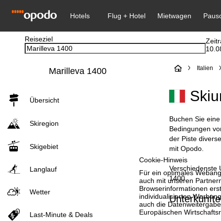
Reiseziel
Zeit
10.0
S
Italien
Marilleva 1400
t
Skiu
Übersicht
a
Buchen Sie eine 
Skiregion
r
Bedingungen vor,
der Piste divers
Skigebiet
t
mit Opodo.
Cookie-Hinweis
Verschiedenste U
s
Langlauf
Für ein optimales Webange
1400.
auch mit unseren Partnern
Browserinformationen erste
e
Wetter
individualisierten Werbun
Unterkünfte
auch die Datenweitergabe
i
Europäischen Wirtschafts
Last-Minute & Deals