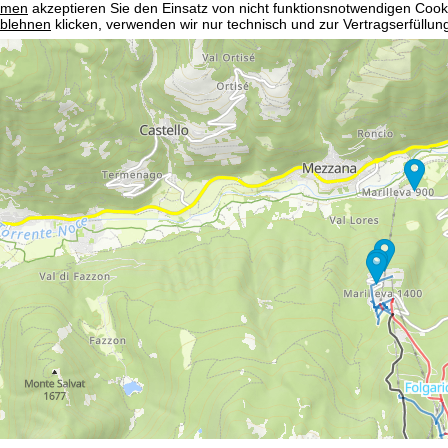
mmen
akzeptieren Sie den Einsatz von nicht funktionsnotwendigen Cook
blehnen
klicken, verwenden wir nur technisch und zur Vertragserfüllun
 Cookienutzung und die Möglichkeit zur Änderung Ihrer Einstellungen f
wortlichen finden Sie in unserem
Impressum
. Informationen zu den V
in unserer
Datenschutzerklärung
.