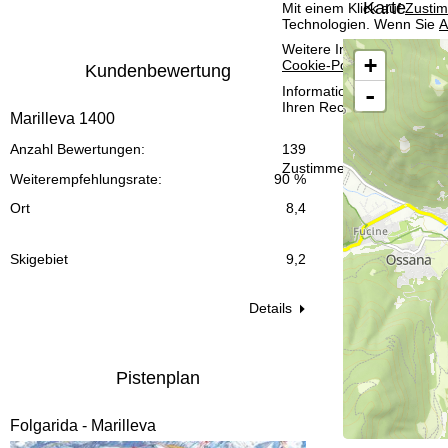
Karte
Mit einem Klick auf
Zusti
t
Technologien. Wenn Sie
A
Weitere Informationen zur
e
+
Cookie-Policy
.
Kundenbewertung
-
Informationen zum Verant
Ihren Rechten finden Sie 
Marilleva 1400
Anzahl Bewertungen:
139
Zustimmen
Weiterempfehlungsrate:
90 %
Ort
8,4
Skigebiet
9,2
Details
Pistenplan
Folgarida - Marilleva