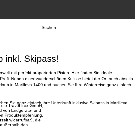
Suchen
 inkl. Skipass!
elt mit perfekt präparierten Pisten. Hier finden Sie ideale
Profi. Neben einer wunderschönen Kulisse bietet der Ort auch abseits
urlaub in Marilleva 1400 und buchen Sie Ihre Winterreise ganz einfach
hen Sie ganz einfach Ihre Unterkunft inklusive Skipass in Marilleva
, die TravelTrex GmbH,
and von Endgeräte- und
llen Produktempfehlung,
eit widerrufbar), die
 außerhalb des