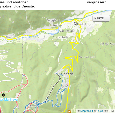
vergrössern
ies und ähnlichen
g notwendige Dienste.
inden Sie in unserer
KARTE
erarbeitungszwecken und
©
Maptoolkit
©
OSM
, © OSM