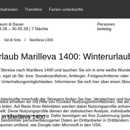
raum & Dauer
Personen
8.26 – 30.05.28 | 7 Nächte
beliebig
Val di Sole
Marilleva 1400
rlaub Marilleva 1400: Winterurlaub
Skireise nach Marilleva 1400 und tauchen Sie ein in eine weiße Wunderw
 egal ob Ski- bzw. Snowboardfahrer, Anfänger, Fortgeschrittener oder 
e Unterhaltungsmöglichkeiten. Informieren Sie sich hier über einen Ski
nterkünfte innerhalb der Skiregion finden Sie hier. Vergleichen und buc
bot erheben wir mit Hilfe von Cookies Nutzungsinformationen, die wir
 teilen. Auf Basis Ihrer Aktivitäten werden dabei Nutzungsprofile anh
llt. Diese Nutzungsprofile dienen der statistischen Analyse, individue
g und Reichweitenmessung. Dafür benötigen wir Ihre Zustimmung (jederz
 in Marilleva 1400
 bestimmter personenbezogener Daten an Drittanbieter in Drittländern
raumes umfasst, wie Google oder Microsoft in den USA.