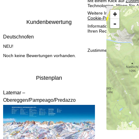
Mit einem Klick auf
Zusti
t
Technologien. Wenn Sie
A
+
Weitere Informationen zur
e
Cookie-Policy
.
Kundenbewertung
-
Informationen zum Verant
Ihren Rechten finden Sie 
Deutschnofen
NEU!
Zustimmen
Noch keine Bewertungen vorhanden.
Pistenplan
Latemar –
Obereggen/Pampeago/Predazzo