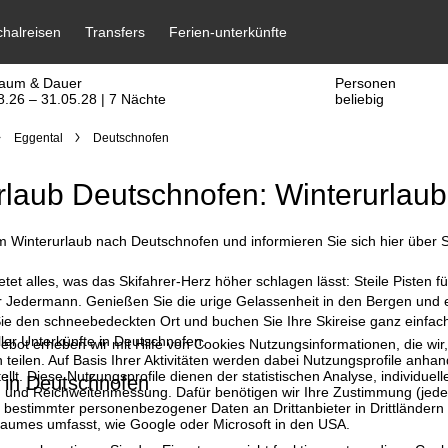
raum & Dauer
Personen
8.26 – 31.05.28 | 7 Nächte
beliebig
Eggental
Deutschnofen
rlaub Deutschnofen: Winterurlaub 
Winterurlaub nach Deutschnofen und informieren Sie sich hier über Sk
tet alles, was das Skifahrer-Herz höher schlagen lässt: Steile Pisten
 Jedermann. Genießen Sie die urige Gelassenheit in den Bergen und er
Sie den schneebedeckten Ort und buchen Sie Ihre Skireise ganz einfach
ller Unterkünfte in Deutschnofen.
bot erheben wir mit Hilfe von Cookies Nutzungsinformationen, die wir
 teilen. Auf Basis Ihrer Aktivitäten werden dabei Nutzungsprofile anh
llt. Diese Nutzungsprofile dienen der statistischen Analyse, individue
 in Deutschnofen
g und Reichweitenmessung. Dafür benötigen wir Ihre Zustimmung (jederz
 bestimmter personenbezogener Daten an Drittanbieter in Drittländern
raumes umfasst, wie Google oder Microsoft in den USA.