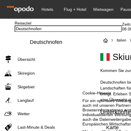
Reiseziel
Zeit
08.0
S
Italien
Deutschnofen
t
Skiu
Übersicht
a
Kommen Sie zum 
Skiregion
r
Deutschnofen bie
Skigebiet
t
Landschaften für
Cookie-Hinweis
bringt. Erleben 
eine Übersicht a
s
Langlauf
Für ein optimales Webange
auch mit unseren Partnern
Browserinformationen erste
Unterkünfte
e
Wetter
individualisierten Werbun
auch die Datenweitergabe
Europäischen Wirtschafts
i
Karte
Last-Minute & Deals