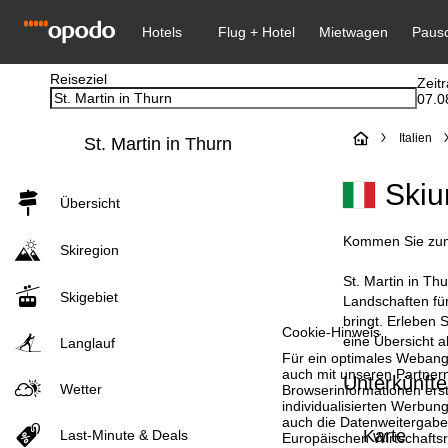
Reiseziel
Zeit
07.0
S
Italien
St. Martin in Thurn
t
Skiu
Übersicht
a
Kommen Sie zum W
Skiregion
r
St. Martin in Th
Skigebiet
t
Landschaften für
bringt. Erleben 
Cookie-Hinweis
eine Übersicht al
s
Langlauf
Für ein optimales Webange
auch mit unseren Partnern
Unterkünfte 
e
Wetter
Browserinformationen erste
individualisierten Werbun
auch die Datenweitergabe
i
Karte
Last-Minute & Deals
Europäischen Wirtschafts