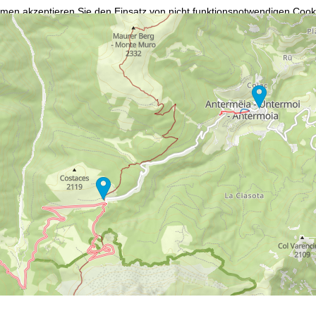
mmen
akzeptieren Sie den Einsatz von nicht funktionsnotwendigen Cook
blehnen
klicken, verwenden wir nur technisch und zur Vertragserfüllun
 Cookienutzung und die Möglichkeit zur Änderung Ihrer Einstellungen f
wortlichen finden Sie in unserem
Impressum
. Informationen zu den V
in unserer
Datenschutzerklärung
.