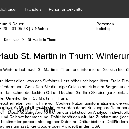
raum & Dauer
Personen
8.26 – 31.05.28 | 7 Nächte
beliebig
Kronplatz
St. Martin in Thurn
rlaub St. Martin in Thurn: Winterur
interurlaub nach St. Martin in Thurn und informieren Sie sich hier ü
urn bietet alles, was das Skifahrer-Herz höher schlagen lässt: Steile P
 Jedermann. Genießen Sie die urige Gelassenheit in den Bergen und er
Sie den schneebedeckten Ort und buchen Sie Ihre Skireise ganz einfach
ler Unterkünfte in St. Martin in Thurn.
bot erheben wir mit Hilfe von Cookies Nutzungsinformationen, die wir
 teilen. Auf Basis Ihrer Aktivitäten werden dabei Nutzungsprofile anh
in St. Martin in Thurn
llt. Diese Nutzungsprofile dienen der statistischen Analyse, individue
g und Reichweitenmessung. Dafür benötigen wir Ihre Zustimmung (jederz
 bestimmter personenbezogener Daten an Drittanbieter in Drittländern
raumes umfasst, wie Google oder Microsoft in den USA.