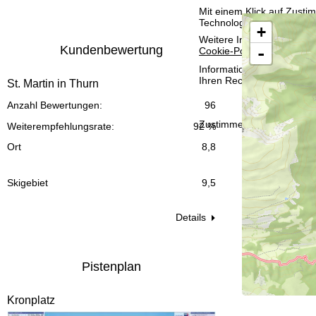
Mit einem Klick auf
Zusti
t
Technologien. Wenn Sie
A
+
Weitere Informationen zur
e
Kundenbewertung
-
Cookie-Policy
.
Informationen zum Verant
Ihren Rechten finden Sie 
St. Martin in Thurn
Anzahl Bewertungen:
96
Zustimmen
Weiterempfehlungsrate:
92 %
Ort
8,8
Skigebiet
9,5
Details
Pistenplan
Kronplatz