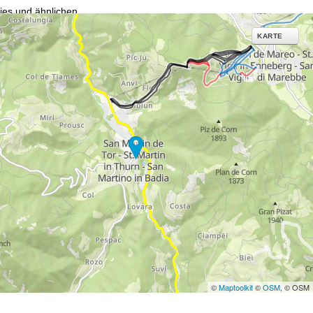
ies und ähnlichen
g notwendige Dienste.
KARTE
inden Sie in unserer
erarbeitungszwecken und
©
Maptoolkit
©
OSM
, © OSM