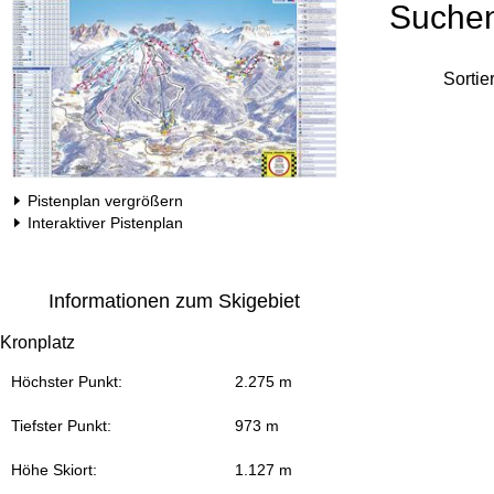
Suche
Sortie
Pistenplan vergrößern
Interaktiver Pistenplan
Informationen zum Skigebiet
Kronplatz
Höchster Punkt:
2.275 m
Tiefster Punkt:
973 m
Höhe Skiort:
1.127 m