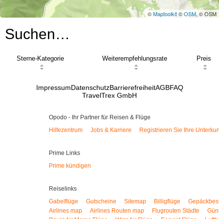
©
Maptoolkit
©
OSM
, © OSM
Suchen…
Sterne-Kategorie
Weiterempfehlungsrate
Preis
Impressum
Datenschutz
Barrierefreiheit
AGB
FAQ
TravelTrex GmbH