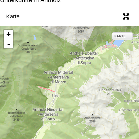
e
Karte
+
KARTE
-