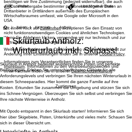
benötigen wir Ihre Zustimmung (jederzeit widerrufbar), die auch
die Datenweitergabe bestimmter personenbezogener Daten an
Wetter
Last-Minute & Deals
Drittanbieter in Drittländern außerhalb des Europäischen
Wirtschaftsraumes umfasst, wie Google oder Microsoft in den
USA.
S
Italien
Kronplatz
Antholz
Mit einem Klick auf
Zustimmen
akzeptieren Sie den Einsatz von
nicht funktionsnotwendigen Cookies und ähnlichen Technologien.
Wenn Sie
Ablehnen
klicken, verwenden wir nur technisch und zur
Skiurlaub Antholz:
t
Vertragserfüllung notwendige Dienste.
Winterurlaub inkl. Skipass!
Weitere Informationen zur Cookienutzung und die Möglichkeit zur
a
Änderung Ihrer Einstellungen finden Sie in unserer
Cookie-Policy
.
Informationen zum Verantwortlichen finden Sie in unserem
r
Skiurlaub in Antholz bedeutet wunderschöne Pisten und perfekte
Impressum
. Informationen zu den Verarbeitungszwecken und
Bedingungen. Erleben Sie unterschiedlichsten Gebiete für alle
Ihren Rechten finden Sie in unserer
Datenschutzerklärung
.
t
Anforderungslevels und verbringen Sie Ihren nächsten Winterurlaub in
diesem Schneeparadies. Hier kommt die ganze Familie auf ihre
Zustimmen
Kosten. Erkunden Sie zusammen die Umgebung und stürzen Sie sich
s
ins Schnee-Vergnügen. Überzeugen Sie sich selbst und verbringen Sie
Ihre nächste Winterreise in Antholz.
e
Mit Opodo entspannt in den Skiurlaub starten! Informieren Sie sich
i
hier über Skigebiete, Pisten, Unterkünfte und vieles mehr. Schauen Sie
sich in dieser Übersicht um.
t
Unterkünfte in Antholz