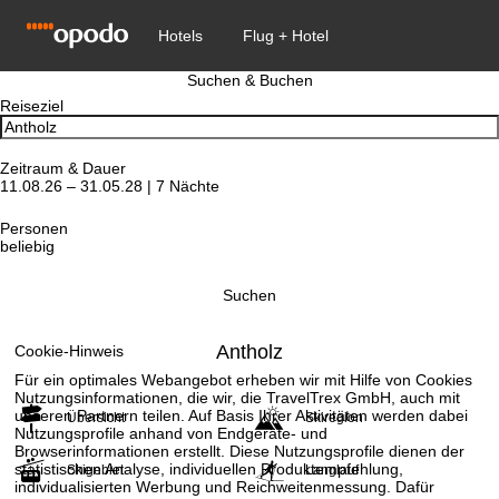
Suchen & Buchen
Reiseziel
Zeitraum & Dauer
11.08.26 – 31.05.28 | 7 Nächte
Personen
beliebig
Suchen
Antholz
Cookie-Hinweis
Für ein optimales Webangebot erheben wir mit Hilfe von Cookies
Nutzungsinformationen, die wir, die TravelTrex GmbH, auch mit
unseren Partnern teilen. Auf Basis Ihrer Aktivitäten werden dabei
Übersicht
Skiregion
Nutzungsprofile anhand von Endgeräte- und
Browserinformationen erstellt. Diese Nutzungsprofile dienen der
statistischen Analyse, individuellen Produktempfehlung,
Skigebiet
Langlauf
individualisierten Werbung und Reichweitenmessung. Dafür