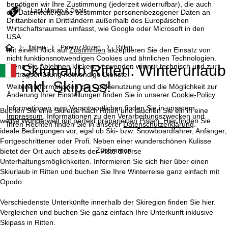
benötigen wir Ihre Zustimmung (jederzeit widerrufbar), die auch
Last-Minute & Deals
die Datenweitergabe bestimmter personenbezogener Daten an
Drittanbieter in Drittländern außerhalb des Europäischen
Wirtschaftsraumes umfasst, wie Google oder Microsoft in den
USA.
S
Italien
Provinz Bozen
Ritten
Mit einem Klick auf
Zustimmen
akzeptieren Sie den Einsatz von
nicht funktionsnotwendigen Cookies und ähnlichen Technologien.
Wenn Sie
Ablehnen
klicken, verwenden wir nur technisch und zur
Skiurlaub Ritten: Winterurlaub
t
Vertragserfüllung notwendige Dienste.
inkl. Skipass!
Weitere Informationen zur Cookienutzung und die Möglichkeit zur
a
Änderung Ihrer Einstellungen finden Sie in unserer
Cookie-Policy
.
Informationen zum Verantwortlichen finden Sie in unserem
r
Buchen Sie eine Skireise nach Ritten und tauchen Sie ein in eine
Impressum
. Informationen zu den Verarbeitungszwecken und
weiße Wunderwelt mit perfekt präparierten Pisten. Hier finden Sie
Ihren Rechten finden Sie in unserer
Datenschutzerklärung
.
t
ideale Bedingungen vor, egal ob Ski- bzw. Snowboardfahrer, Anfänger,
Fortgeschrittener oder Profi. Neben einer wunderschönen Kulisse
Zustimmen
bietet der Ort auch abseits der Piste diverse
s
Unterhaltungsmöglichkeiten. Informieren Sie sich hier über einen
Skiurlaub in Ritten und buchen Sie Ihre Winterreise ganz einfach mit
e
Opodo.
i
Verschiedenste Unterkünfte innerhalb der Skiregion finden Sie hier.
Vergleichen und buchen Sie ganz einfach Ihre Unterkunft inklusive
t
Skipass in Ritten.