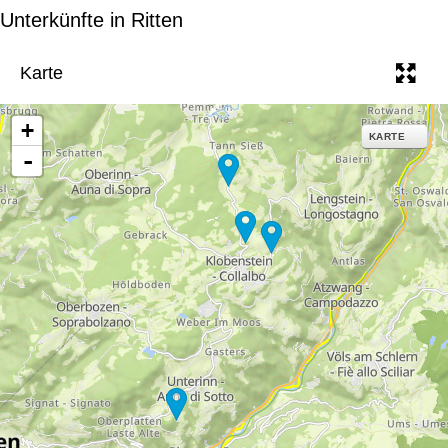
e
Unterkünfte in Ritten
Karte
+
KARTE
-