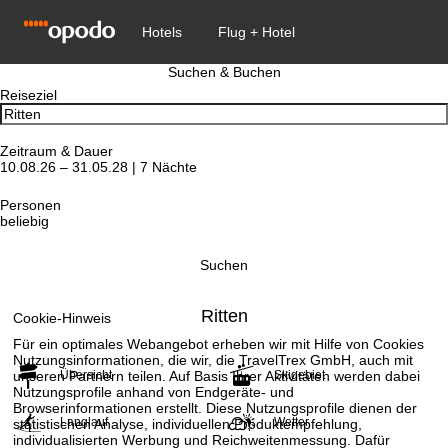
Suchen & Buchen
Reiseziel
Zeitraum & Dauer
10.08.26 – 31.05.28 | 7 Nächte
Personen
beliebig
Suchen
Ritten
Cookie-Hinweis
Für ein optimales Webangebot erheben wir mit Hilfe von Cookies
Nutzungsinformationen, die wir, die TravelTrex GmbH, auch mit
unseren Partnern teilen. Auf Basis Ihrer Aktivitäten werden dabei
Übersicht
Skigebiet
Nutzungsprofile anhand von Endgeräte- und
Browserinformationen erstellt. Diese Nutzungsprofile dienen der
Langlauf
Wetter
statistischen Analyse, individuellen Produktempfehlung,
individualisierten Werbung und Reichweitenmessung. Dafür