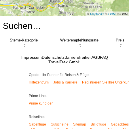
©
Maptoolkit
©
OSM
, © OSM
Suchen…
Sterne-Kategorie
Weiterempfehlungsrate
Preis
Impressum
Datenschutz
Barrierefreiheit
AGB
FAQ
TravelTrex GmbH