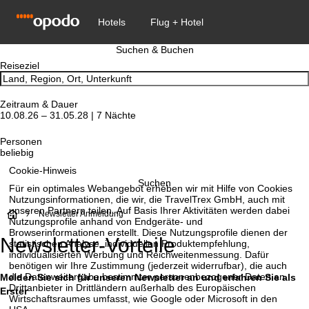
Suchen & Buchen
Reiseziel
Zeitraum & Dauer
10.08.26 – 31.05.28 | 7 Nächte
Personen
beliebig
Cookie-Hinweis
Suchen
Für ein optimales Webangebot erheben wir mit Hilfe von Cookies
Nutzungsinformationen, die wir, die TravelTrex GmbH, auch mit
unseren Partnern teilen. Auf Basis Ihrer Aktivitäten werden dabei
S
Newsletter Anmeldung
Nutzungsprofile anhand von Endgeräte- und
Browserinformationen erstellt. Diese Nutzungsprofile dienen der
Newsletter-Vorteile
t
statistischen Analyse, individuellen Produktempfehlung,
individualisierten Werbung und Reichweitenmessung. Dafür
benötigen wir Ihre Zustimmung (jederzeit widerrufbar), die auch
a
die Datenweitergabe bestimmter personenbezogener Daten an
Melden Sie sich für unseren Newsletter an und erfahren Sie als
Drittanbieter in Drittländern außerhalb des Europäischen
Erster
r
Wirtschaftsraumes umfasst, wie Google oder Microsoft in den