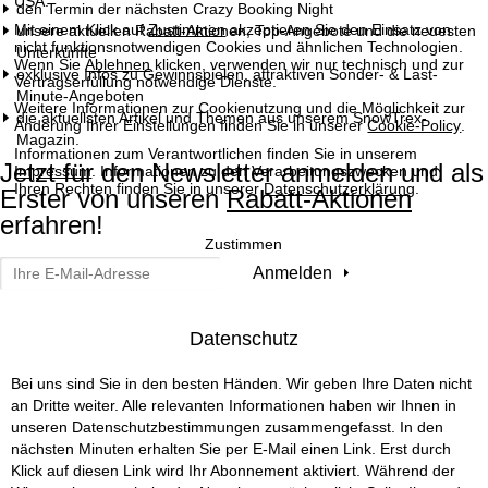
USA.
den Termin der nächsten Crazy Booking Night
t
Mit einem Klick auf
Zustimmen
akzeptieren Sie den Einsatz von
unsere aktuellen Rabatt-Aktionen, Top-Angebote und die neuesten
nicht funktionsnotwendigen Cookies und ähnlichen Technologien.
Unterkünfte
Wenn Sie
Ablehnen
klicken, verwenden wir nur technisch und zur
s
exklusive Infos zu Gewinnspielen, attraktiven Sonder- & Last-
Vertragserfüllung notwendige Dienste.
Minute-Angeboten
Weitere Informationen zur Cookienutzung und die Möglichkeit zur
e
die aktuellsten Artikel und Themen aus unserem SnowTrex-
Änderung Ihrer Einstellungen finden Sie in unserer
Cookie-Policy
.
Magazin.
Informationen zum Verantwortlichen finden Sie in unserem
i
Jetzt für den Newsletter anmelden und als
Impressum
. Informationen zu den Verarbeitungszwecken und
Ihren Rechten finden Sie in unserer
Datenschutzerklärung
.
Erster von unseren
Rabatt-Aktionen
t
erfahren!
Zustimmen
e
Anmelden
Datenschutz
Bei uns sind Sie in den besten Händen. Wir geben Ihre Daten nicht
an Dritte weiter. Alle relevanten Informationen haben wir Ihnen in
unseren
Datenschutzbestimmungen
zusammengefasst. In den
nächsten Minuten erhalten Sie per E-Mail einen Link. Erst durch
Klick auf diesen Link wird Ihr Abonnement aktiviert. Während der