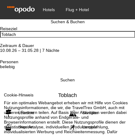
Suchen & Buchen
Reiseziel
Zeitraum & Dauer
10.08.26 – 31.05.28 | 7 Nächte
Personen
beliebig
Suchen
Toblach
Cookie-Hinweis
Für ein optimales Webangebot erheben wir mit Hilfe von Cookies
Nutzungsinformationen, die wir, die TravelTrex GmbH, auch mit
unseren Partnern teilen. Auf Basis Ihrer Aktivitäten werden dabei
Übersicht
Skiregion
Nutzungsprofile anhand von Endgeräte- und
Browserinformationen erstellt. Diese Nutzungsprofile dienen der
statistischen Analyse, individuellen Produktempfehlung,
Skigebiet
Langlauf
individualisierten Werbung und Reichweitenmessung. Dafür