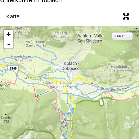
e
Karte
+
KARTE
-