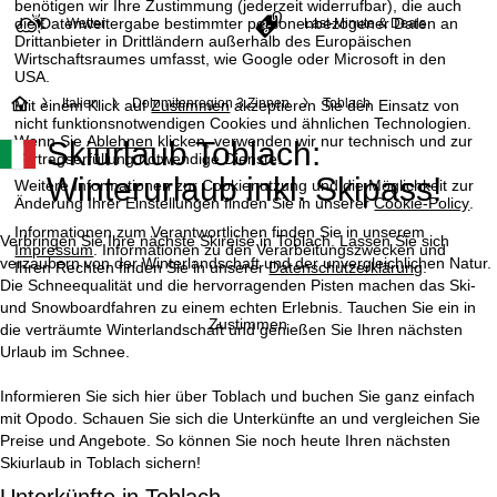
benötigen wir Ihre Zustimmung (jederzeit widerrufbar), die auch
die Datenweitergabe bestimmter personenbezogener Daten an
Wetter
Last-Minute & Deals
Drittanbieter in Drittländern außerhalb des Europäischen
Wirtschaftsraumes umfasst, wie Google oder Microsoft in den
USA.
S
Italien
Dolomitenregion 3 Zinnen
Toblach
Mit einem Klick auf
Zustimmen
akzeptieren Sie den Einsatz von
nicht funktionsnotwendigen Cookies und ähnlichen Technologien.
Wenn Sie
Ablehnen
klicken, verwenden wir nur technisch und zur
Skiurlaub Toblach:
t
Vertragserfüllung notwendige Dienste.
Winterurlaub inkl. Skipass!
Weitere Informationen zur Cookienutzung und die Möglichkeit zur
a
Änderung Ihrer Einstellungen finden Sie in unserer
Cookie-Policy
.
Informationen zum Verantwortlichen finden Sie in unserem
r
Verbringen Sie Ihre nächste Skireise in Toblach. Lassen Sie sich
Impressum
. Informationen zu den Verarbeitungszwecken und
verzaubern von der Winterlandschaft und der unvergleichlichen Natur.
Ihren Rechten finden Sie in unserer
Datenschutzerklärung
.
t
Die Schneequalität und die hervorragenden Pisten machen das Ski-
und Snowboardfahren zu einem echten Erlebnis. Tauchen Sie ein in
Zustimmen
die verträumte Winterlandschaft und genießen Sie Ihren nächsten
s
Urlaub im Schnee.
e
Informieren Sie sich hier über Toblach und buchen Sie ganz einfach
mit Opodo. Schauen Sie sich die Unterkünfte an und vergleichen Sie
i
Preise und Angebote. So können Sie noch heute Ihren nächsten
Skiurlaub in Toblach sichern!
t
Unterkünfte in Toblach