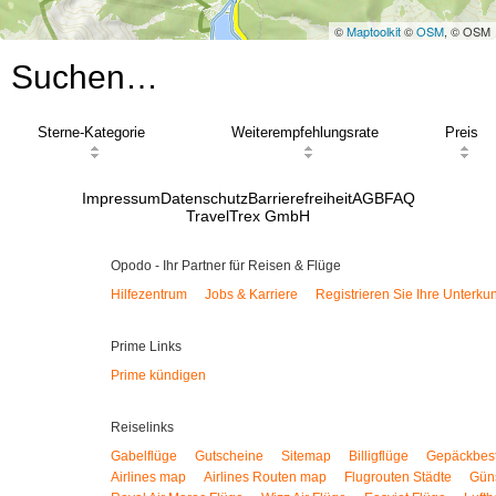
©
Maptoolkit
©
OSM
, © OSM
Suchen…
Sterne-Kategorie
Weiterempfehlungsrate
Preis
Impressum
Datenschutz
Barrierefreiheit
AGB
FAQ
TravelTrex GmbH