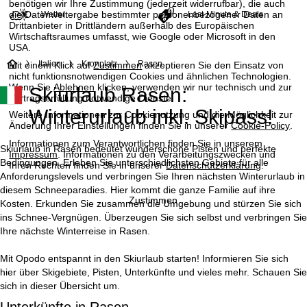
benötigen wir Ihre Zustimmung (jederzeit widerrufbar), die auch
die Datenweitergabe bestimmter personenbezogener Daten an
Wetter
Last-Minute & Deals
Drittanbieter in Drittländern außerhalb des Europäischen
Wirtschaftsraumes umfasst, wie Google oder Microsoft in den
USA.
S
Italien
Kronplatz
Rasen
Mit einem Klick auf
Zustimmen
akzeptieren Sie den Einsatz von
nicht funktionsnotwendigen Cookies und ähnlichen Technologien.
Wenn Sie
Ablehnen
klicken, verwenden wir nur technisch und zur
Skiurlaub Rasen:
t
Vertragserfüllung notwendige Dienste.
Winterurlaub inkl. Skipass!
Weitere Informationen zur Cookienutzung und die Möglichkeit zur
a
Änderung Ihrer Einstellungen finden Sie in unserer
Cookie-Policy
.
Informationen zum Verantwortlichen finden Sie in unserem
r
Skiurlaub in Rasen bedeutet wunderschöne Pisten und perfekte
Impressum
. Informationen zu den Verarbeitungszwecken und
Bedingungen. Erleben Sie unterschiedlichsten Gebiete für alle
Ihren Rechten finden Sie in unserer
Datenschutzerklärung
.
t
Anforderungslevels und verbringen Sie Ihren nächsten Winterurlaub in
diesem Schneeparadies. Hier kommt die ganze Familie auf ihre
Zustimmen
Kosten. Erkunden Sie zusammen die Umgebung und stürzen Sie sich
s
ins Schnee-Vergnügen. Überzeugen Sie sich selbst und verbringen Sie
Ihre nächste Winterreise in Rasen.
e
Mit Opodo entspannt in den Skiurlaub starten! Informieren Sie sich
i
hier über Skigebiete, Pisten, Unterkünfte und vieles mehr. Schauen Sie
sich in dieser Übersicht um.
t
Unterkünfte in Rasen