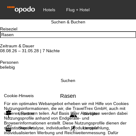
Suchen & Buchen
Reiseziel
Zeitraum & Dauer
08.08.26 – 31.05.28 | 7 Nächte
Personen
beliebig
Suchen
Rasen
Cookie-Hinweis
Für ein optimales Webangebot erheben wir mit Hilfe von Cookies
Nutzungsinformationen, die wir, die TravelTrex GmbH, auch mit
unseren Partnern teilen. Auf Basis Ihrer Aktivitäten werden dabei
Übersicht
Skiregion
Nutzungsprofile anhand von Endgeräte- und
Browserinformationen erstellt. Diese Nutzungsprofile dienen der
statistischen Analyse, individuellen Produktempfehlung,
Skigebiet
Langlauf
individualisierten Werbung und Reichweitenmessung. Dafür