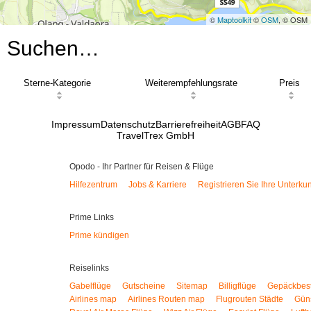
©
Maptoolkit
©
OSM
, © OSM
Suchen…
Sterne-Kategorie
Weiterempfehlungsrate
Preis
Impressum
Datenschutz
Barrierefreiheit
AGB
FAQ
TravelTrex GmbH