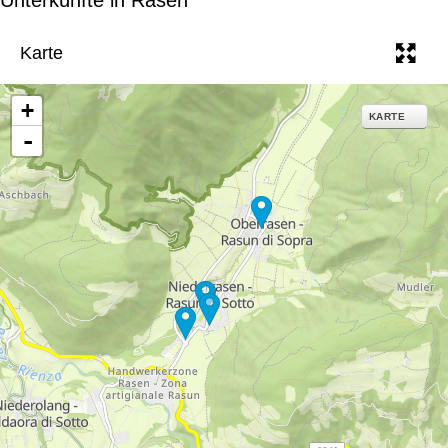
e
Karte
+
KARTE
-