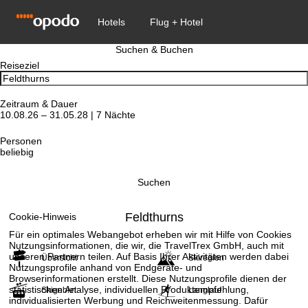
Suchen & Buchen
Reiseziel
Zeitraum & Dauer
10.08.26 – 31.05.28 | 7 Nächte
Personen
beliebig
Suchen
Feldthurns
Cookie-Hinweis
Für ein optimales Webangebot erheben wir mit Hilfe von Cookies
Nutzungsinformationen, die wir, die TravelTrex GmbH, auch mit
unseren Partnern teilen. Auf Basis Ihrer Aktivitäten werden dabei
Übersicht
Skiregion
Nutzungsprofile anhand von Endgeräte- und
Browserinformationen erstellt. Diese Nutzungsprofile dienen der
statistischen Analyse, individuellen Produktempfehlung,
Skigebiet
Langlauf
individualisierten Werbung und Reichweitenmessung. Dafür