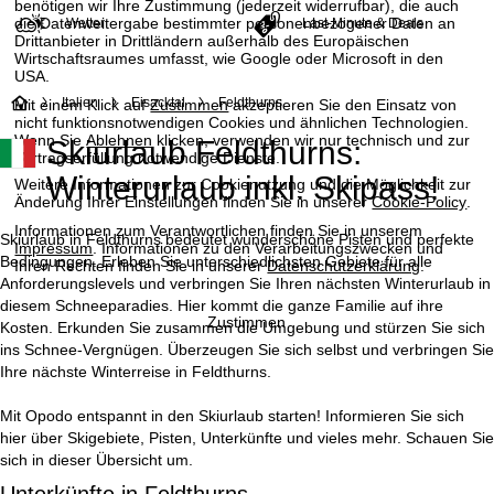
benötigen wir Ihre Zustimmung (jederzeit widerrufbar), die auch
die Datenweitergabe bestimmter personenbezogener Daten an
Wetter
Last-Minute & Deals
Drittanbieter in Drittländern außerhalb des Europäischen
Wirtschaftsraumes umfasst, wie Google oder Microsoft in den
USA.
S
Italien
Eisacktal
Feldthurns
Mit einem Klick auf
Zustimmen
akzeptieren Sie den Einsatz von
nicht funktionsnotwendigen Cookies und ähnlichen Technologien.
Wenn Sie
Ablehnen
klicken, verwenden wir nur technisch und zur
Skiurlaub Feldthurns:
t
Vertragserfüllung notwendige Dienste.
Winterurlaub inkl. Skipass!
Weitere Informationen zur Cookienutzung und die Möglichkeit zur
a
Änderung Ihrer Einstellungen finden Sie in unserer
Cookie-Policy
.
Informationen zum Verantwortlichen finden Sie in unserem
r
Skiurlaub in Feldthurns bedeutet wunderschöne Pisten und perfekte
Impressum
. Informationen zu den Verarbeitungszwecken und
Bedingungen. Erleben Sie unterschiedlichsten Gebiete für alle
Ihren Rechten finden Sie in unserer
Datenschutzerklärung
.
t
Anforderungslevels und verbringen Sie Ihren nächsten Winterurlaub in
diesem Schneeparadies. Hier kommt die ganze Familie auf ihre
Zustimmen
Kosten. Erkunden Sie zusammen die Umgebung und stürzen Sie sich
s
ins Schnee-Vergnügen. Überzeugen Sie sich selbst und verbringen Sie
Ihre nächste Winterreise in Feldthurns.
e
Mit Opodo entspannt in den Skiurlaub starten! Informieren Sie sich
i
hier über Skigebiete, Pisten, Unterkünfte und vieles mehr. Schauen Sie
sich in dieser Übersicht um.
t
Unterkünfte in Feldthurns