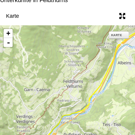
e
Karte
+
KARTE
-