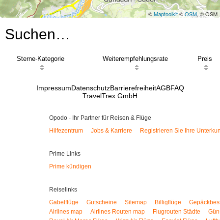
©
Maptoolkit
©
OSM
, © OSM
Suchen…
Sterne-Kategorie
Weiterempfehlungsrate
Preis
Impressum
Datenschutz
Barrierefreiheit
AGB
FAQ
TravelTrex GmbH