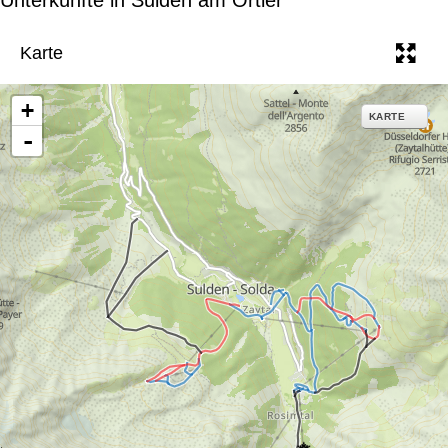
e
Karte
+
KARTE
-