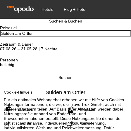
Suchen & Buchen
Reiseziel
Zeitraum & Dauer
07.08.26 – 31.05.28 | 7 Nächte
Personen
beliebig
Suchen
Sulden am Ortler
Cookie-Hinweis
Für ein optimales Webangebot erheben wir mit Hilfe von Cookies
Nutzungsinformationen, die wir, die TravelTrex GmbH, auch mit
unseren Partnern teilen. Auf Basis Ihrer Aktivitäten werden dabei
Übersicht
Skigebiet
Nutzungsprofile anhand von Endgeräte- und
Browserinformationen erstellt. Diese Nutzungsprofile dienen der
statistischen Analyse, individuellen Produktempfehlung,
Langlauf
Wetter
individualisierten Werbung und Reichweitenmessung. Dafür