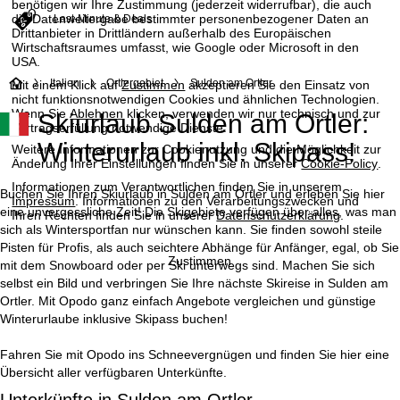
benötigen wir Ihre Zustimmung (jederzeit widerrufbar), die auch
die Datenweitergabe bestimmter personenbezogener Daten an
Last-Minute & Deals
Drittanbieter in Drittländern außerhalb des Europäischen
Wirtschaftsraumes umfasst, wie Google oder Microsoft in den
USA.
S
Italien
Ortlergebiet
Sulden am Ortler
Mit einem Klick auf
Zustimmen
akzeptieren Sie den Einsatz von
nicht funktionsnotwendigen Cookies und ähnlichen Technologien.
Wenn Sie
Ablehnen
klicken, verwenden wir nur technisch und zur
Skiurlaub Sulden am Ortler:
t
Vertragserfüllung notwendige Dienste.
Winterurlaub inkl. Skipass!
Weitere Informationen zur Cookienutzung und die Möglichkeit zur
a
Änderung Ihrer Einstellungen finden Sie in unserer
Cookie-Policy
.
Informationen zum Verantwortlichen finden Sie in unserem
r
Buchen Sie Ihren Skiurlaub in Sulden am Ortler und erleben Sie hier
Impressum
. Informationen zu den Verarbeitungszwecken und
eine unvergessliche Zeit! Die Skigebiete verfügen über alles, was man
Ihren Rechten finden Sie in unserer
Datenschutzerklärung
.
t
sich als Wintersportfan nur wünschen kann. Sie finden sowohl steile
Pisten für Profis, als auch seichtere Abhänge für Anfänger, egal, ob Sie
Zustimmen
mit dem Snowboard oder per Ski unterwegs sind. Machen Sie sich
s
selbst ein Bild und verbringen Sie Ihre nächste Skireise in Sulden am
Ortler. Mit Opodo ganz einfach Angebote vergleichen und günstige
e
Winterurlaube inklusive Skipass buchen!
i
Fahren Sie mit Opodo ins Schneevergnügen und finden Sie hier eine
Übersicht aller verfügbaren Unterkünfte.
t
Unterkünfte in Sulden am Ortler