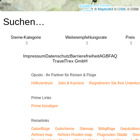
©
Maptoolkit
©
OSM
, © OSM
Suchen…
Sterne-Kategorie
Weiterempfehlungsrate
Preis
Impressum
Datenschutz
Barrierefreiheit
AGB
FAQ
TravelTrex GmbH