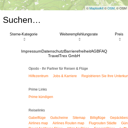
©
Maptoolkit
©
OSM
, © OSM
Suchen…
Sterne-Kategorie
Weiterempfehlungsrate
Preis
Impressum
Datenschutz
Barrierefreiheit
AGB
FAQ
TravelTrex GmbH