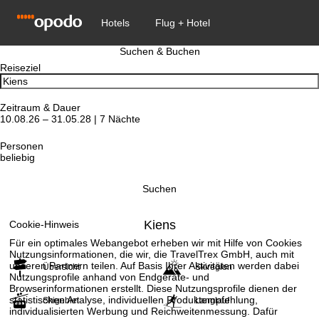
Suchen & Buchen
Reiseziel
Zeitraum & Dauer
10.08.26 – 31.05.28 | 7 Nächte
Personen
beliebig
Suchen
Kiens
Cookie-Hinweis
Für ein optimales Webangebot erheben wir mit Hilfe von Cookies
Nutzungsinformationen, die wir, die TravelTrex GmbH, auch mit
unseren Partnern teilen. Auf Basis Ihrer Aktivitäten werden dabei
Übersicht
Skiregion
Nutzungsprofile anhand von Endgeräte- und
Browserinformationen erstellt. Diese Nutzungsprofile dienen der
statistischen Analyse, individuellen Produktempfehlung,
Skigebiet
Langlauf
individualisierten Werbung und Reichweitenmessung. Dafür