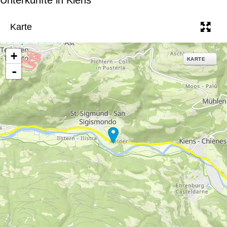
e
Karte
+
KARTE
-