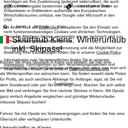
benötigen wir Ihre Zustimmung (jederzeit widerrufbar), die auch
die Datenweitergabe bestimmter personenbezogener Daten an
Wetter
Last-Minute & Deals
Drittanbieter in Drittländern außerhalb des Europäischen
Wirtschaftsraumes umfasst, wie Google oder Microsoft in den
USA.
S
Italien
Kronplatz
Kiens
Mit einem Klick auf
Zustimmen
akzeptieren Sie den Einsatz von
nicht funktionsnotwendigen Cookies und ähnlichen Technologien.
Wenn Sie
Ablehnen
klicken, verwenden wir nur technisch und zur
Skiurlaub Kiens: Winterurlaub
t
Vertragserfüllung notwendige Dienste.
inkl. Skipass!
Weitere Informationen zur Cookienutzung und die Möglichkeit zur
a
Änderung Ihrer Einstellungen finden Sie in unserer
Cookie-Policy
.
Informationen zum Verantwortlichen finden Sie in unserem
r
Buchen Sie Ihren Skiurlaub in Kiens und erleben Sie hier eine
Impressum
. Informationen zu den Verarbeitungszwecken und
unvergessliche Zeit! Die Skigebiete verfügen über alles, was man sich
Ihren Rechten finden Sie in unserer
Datenschutzerklärung
.
t
als Wintersportfan nur wünschen kann. Sie finden sowohl steile Pisten
für Profis, als auch seichtere Abhänge für Anfänger, egal, ob Sie mit
Zustimmen
dem Snowboard oder per Ski unterwegs sind. Machen Sie sich selbst
s
ein Bild und verbringen Sie Ihre nächste Skireise in Kiens. Mit Opodo
ganz einfach Angebote vergleichen und günstige Winterurlaube
e
inklusive Skipass buchen!
i
Fahren Sie mit Opodo ins Schneevergnügen und finden Sie hier eine
Übersicht aller verfügbaren Unterkünfte.
t
Unterkünfte in Kiens