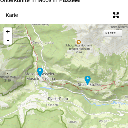
e
Karte
+
KARTE
-