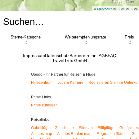
©
Maptoolkit
©
OSM
, © OSM
Suchen…
Sterne-Kategorie
Weiterempfehlungsrate
Preis
Impressum
Datenschutz
Barrierefreiheit
AGB
FAQ
TravelTrex GmbH