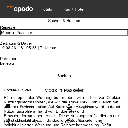
Suchen & Buchen
Reiseziel
Zeitraum & Dauer
10.08.26 – 31.05.28 | 7 Nächte
Personen
beliebig
Suchen
Moos in Passeier
Cookie-Hinweis
Für ein optimales Webangebot erheben wir mit Hilfe von Cookies
Nutzungsinformationen, die wir, die TravelTrex GmbH, auch mit
unseren Partnern teilen. Auf Basis Ihrer Aktivitäten werden dabei
Übersicht
Skigebiet
Nutzungsprofile anhand von Endgeräte- und
Browserinformationen erstellt. Diese Nutzungsprofile dienen der
statistischen Analyse, individuellen Produktempfehlung,
Langlauf
Wetter
individualisierten Werbung und Reichweitenmessung. Dafür