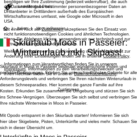
benötigen wir Ihre Zustimmung (jederzeit widerrufbar), die auch
die Datenweitergabe bestimmter personenbezogener Daten an
Last-Minute & Deals
Drittanbieter in Drittländern außerhalb des Europäischen
Wirtschaftsraumes umfasst, wie Google oder Microsoft in den
USA.
S
Italien
Moos in Passeier
Mit einem Klick auf
Zustimmen
akzeptieren Sie den Einsatz von
nicht funktionsnotwendigen Cookies und ähnlichen Technologien.
Wenn Sie
Ablehnen
klicken, verwenden wir nur technisch und zur
Skiurlaub Moos in Passeier:
t
Vertragserfüllung notwendige Dienste.
Winterurlaub inkl. Skipass!
Weitere Informationen zur Cookienutzung und die Möglichkeit zur
a
Änderung Ihrer Einstellungen finden Sie in unserer
Cookie-Policy
.
Informationen zum Verantwortlichen finden Sie in unserem
r
Skiurlaub in Moos in Passeier bedeutet wunderschöne Pisten und
Impressum
. Informationen zu den Verarbeitungszwecken und
perfekte Bedingungen. Erleben Sie unterschiedlichsten Gebiete für alle
Ihren Rechten finden Sie in unserer
Datenschutzerklärung
.
t
Anforderungslevels und verbringen Sie Ihren nächsten Winterurlaub in
diesem Schneeparadies. Hier kommt die ganze Familie auf ihre
Zustimmen
Kosten. Erkunden Sie zusammen die Umgebung und stürzen Sie sich
s
ins Schnee-Vergnügen. Überzeugen Sie sich selbst und verbringen Sie
Ihre nächste Winterreise in Moos in Passeier.
e
Mit Opodo entspannt in den Skiurlaub starten! Informieren Sie sich
i
hier über Skigebiete, Pisten, Unterkünfte und vieles mehr. Schauen Sie
sich in dieser Übersicht um.
t
Unterkünfte in Moos in Passeier