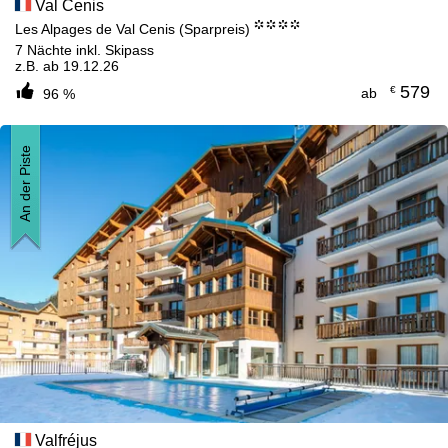
Val Cenis
°°°°
Les Alpages de Val Cenis (Sparpreis)
7 Nächte inkl. Skipass
z.B. ab 19.12.26
579
€
ab
96 %
An der Piste
Valfréjus