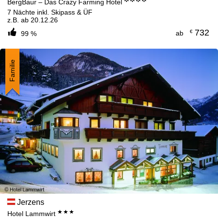
BergBaur – Das Crazy Farming Hotel
7 Nächte inkl. Skipass & ÜF
z.B. ab 20.12.26
732
€
ab
99 %
Familie
Jerzens
***
Hotel Lammwirt