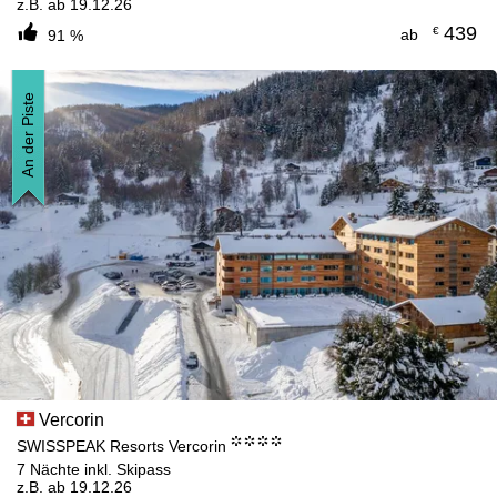
z.B. ab 19.12.26
439
€
ab
91 %
An der Piste
Vercorin
°°°°
SWISSPEAK Resorts Vercorin
7 Nächte inkl. Skipass
z.B. ab 19.12.26