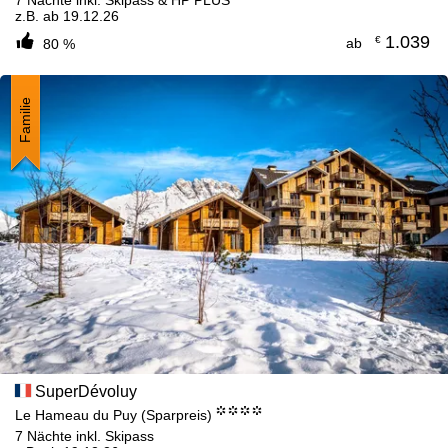
7 Nächte inkl. Skipass & HP PLUS
z.B. ab 19.12.26
1.039
€
ab
80 %
Familie
SuperDévoluy
°°°°
Le Hameau du Puy (Sparpreis)
7 Nächte inkl. Skipass