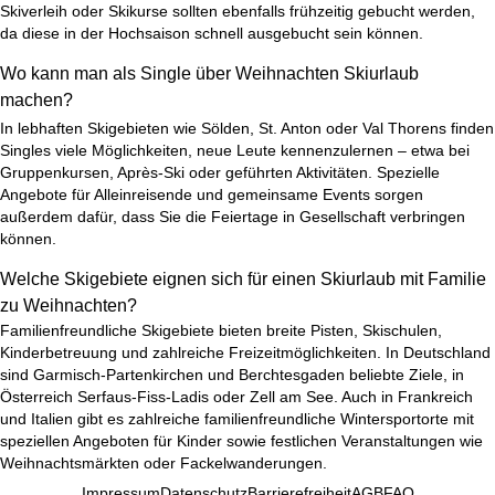
Skiverleih oder Skikurse sollten ebenfalls frühzeitig gebucht werden,
da diese in der Hochsaison schnell ausgebucht sein können.
Wo kann man als Single über Weihnachten Skiurlaub
machen?
In lebhaften Skigebieten wie Sölden, St. Anton oder Val Thorens finden
Singles
viele Möglichkeiten, neue Leute kennenzulernen – etwa bei
Gruppenkursen, Après-Ski oder geführten Aktivitäten. Spezielle
Angebote für Alleinreisende und gemeinsame Events sorgen
außerdem dafür, dass Sie die Feiertage in Gesellschaft verbringen
können.
Welche Skigebiete eignen sich für einen Skiurlaub mit Familie
zu Weihnachten?
Familienfreundliche Skigebiete bieten breite Pisten, Skischulen,
Kinderbetreuung und zahlreiche Freizeitmöglichkeiten. In Deutschland
sind Garmisch-Partenkirchen und Berchtesgaden beliebte Ziele, in
Österreich Serfaus-Fiss-Ladis oder Zell am See. Auch in Frankreich
und Italien gibt es zahlreiche familienfreundliche Wintersportorte mit
speziellen Angeboten für Kinder sowie festlichen Veranstaltungen wie
Weihnachtsmärkten oder Fackelwanderungen.
Impressum
Datenschutz
Barrierefreiheit
AGB
FAQ