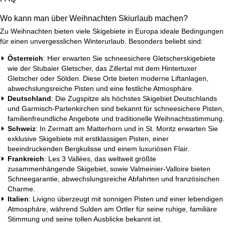
Wo kann man über Weihnachten Skiurlaub machen?
Zu Weihnachten bieten viele Skigebiete in Europa ideale Bedingungen
für einen unvergesslichen Winterurlaub. Besonders beliebt sind:
Österreich
: Hier erwarten Sie schneesichere Gletscherskigebiete
wie der Stubaier Gletscher, das Zillertal mit dem Hintertuxer
Gletscher oder Sölden. Diese Orte bieten moderne Liftanlagen,
abwechslungsreiche Pisten und eine festliche Atmosphäre.
Deutschland
: Die Zugspitze als höchstes Skigebiet Deutschlands
und Garmisch-Partenkirchen sind bekannt für schneesichere Pisten,
familienfreundliche Angebote und traditionelle Weihnachtsstimmung.
Schweiz
: In Zermatt am Matterhorn und in St. Moritz erwarten Sie
exklusive Skigebiete mit erstklassigen Pisten, einer
beeindruckenden Bergkulisse und einem luxuriösen Flair.
Frankreich
: Les 3 Vallées, das weltweit größte
zusammenhängende Skigebiet, sowie Valmeinier-Valloire bieten
Schneegarantie, abwechslungsreiche Abfahrten und französischen
Charme.
Italien
: Livigno überzeugt mit sonnigen Pisten und einer lebendigen
Atmosphäre, während Sulden am Ortler für seine ruhige, familiäre
Stimmung und seine tollen Ausblicke bekannt ist.