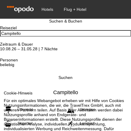
Suchen & Buchen
Reiseziel
Zeitraum & Dauer
10.08.26 – 31.05.28 | 7 Nächte
Personen
beliebig
Suchen
Campitello
Cookie-Hinweis
Für ein optimales Webangebot erheben wir mit Hilfe von Cookies
Nutzungsinformationen, die wir, die TravelTrex GmbH, auch mit
unseren Partnern teilen. Auf Basis Ihrer Aktivitäten werden dabei
Übersicht
Skiregion
Nutzungsprofile anhand von Endgeräte- und
Browserinformationen erstellt. Diese Nutzungsprofile dienen der
Skigebiet
Langlauf
statistischen Analyse, individuellen Produktempfehlung,
individualisierten Werbung und Reichweitenmessung. Dafür