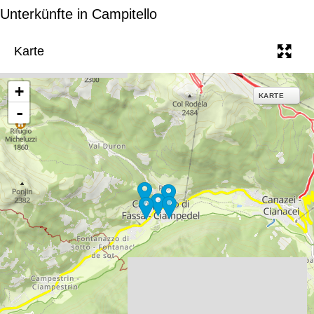
e
Unterkünfte in Campitello
Karte
+
KARTE
-