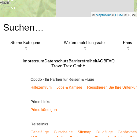
©
Maptoolkit
©
OSM
, © OSM
Suchen…
Sterne-Kategorie
Weiterempfehlungsrate
Preis
Impressum
Datenschutz
Barrierefreiheit
AGB
FAQ
TravelTrex GmbH