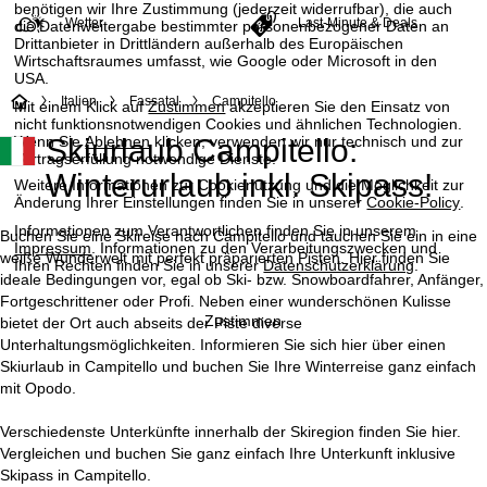
benötigen wir Ihre Zustimmung (jederzeit widerrufbar), die auch
Wetter
Last-Minute & Deals
die Datenweitergabe bestimmter personenbezogener Daten an
Drittanbieter in Drittländern außerhalb des Europäischen
Wirtschaftsraumes umfasst, wie Google oder Microsoft in den
USA.
S
Italien
Fassatal
Campitello
Mit einem Klick auf
Zustimmen
akzeptieren Sie den Einsatz von
nicht funktionsnotwendigen Cookies und ähnlichen Technologien.
Wenn Sie
Ablehnen
klicken, verwenden wir nur technisch und zur
Skiurlaub Campitello:
t
Vertragserfüllung notwendige Dienste.
Winterurlaub inkl. Skipass!
Weitere Informationen zur Cookienutzung und die Möglichkeit zur
a
Änderung Ihrer Einstellungen finden Sie in unserer
Cookie-Policy
.
Informationen zum Verantwortlichen finden Sie in unserem
r
Buchen Sie eine Skireise nach Campitello und tauchen Sie ein in eine
Impressum
. Informationen zu den Verarbeitungszwecken und
weiße Wunderwelt mit perfekt präparierten Pisten. Hier finden Sie
Ihren Rechten finden Sie in unserer
Datenschutzerklärung
.
t
ideale Bedingungen vor, egal ob Ski- bzw. Snowboardfahrer, Anfänger,
Fortgeschrittener oder Profi. Neben einer wunderschönen Kulisse
Zustimmen
bietet der Ort auch abseits der Piste diverse
s
Unterhaltungsmöglichkeiten. Informieren Sie sich hier über einen
Skiurlaub in Campitello und buchen Sie Ihre Winterreise ganz einfach
e
mit Opodo.
i
Verschiedenste Unterkünfte innerhalb der Skiregion finden Sie hier.
Vergleichen und buchen Sie ganz einfach Ihre Unterkunft inklusive
t
Skipass in Campitello.