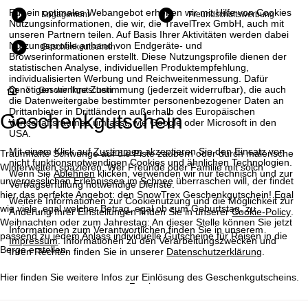
Für ein optimales Webangebot erheben wir mit Hilfe von Cookies
Engagement
Freundschaftswerbung
Nutzungsinformationen, die wir, die TravelTrex GmbH, auch mit
unseren Partnern teilen. Auf Basis Ihrer Aktivitäten werden dabei
Nutzungsprofile anhand von Endgeräte- und
Geschenkgutschein
Browserinformationen erstellt. Diese Nutzungsprofile dienen der
statistischen Analyse, individuellen Produktempfehlung,
individualisierten Werbung und Reichweitenmessung. Dafür
benötigen wir Ihre Zustimmung (jederzeit widerrufbar), die auch
S
Geschenkgutschein
die Datenweitergabe bestimmter personenbezogener Daten an
Drittanbieter in Drittländern außerhalb des Europäischen
Geschenkgutschein
t
Wirtschaftsraumes umfasst, wie Google oder Microsoft in den
USA.
a
Mit einem Klick auf
Zustimmen
akzeptieren Sie den Einsatz von
Traumhafte Schwünge auf die Piste zaubern oder durch malerische
nicht funktionsnotwendigen Cookies und ähnlichen Technologien.
Winterwelten spazieren. Wer Freunde oder Familie mit solch
Wenn Sie
Ablehnen
klicken, verwenden wir nur technisch und zur
r
unvergesslichen Erlebnissen im Schnee überraschen will, der findet
Vertragserfüllung notwendige Dienste.
hier das perfekte Angebot: den SnowTrex Geschenkgutschein! Egal
Weitere Informationen zur Cookienutzung und die Möglichkeit zur
t
wie viele, egal welcher Betrag, egal ob zum Geburtstag, zu
Änderung Ihrer Einstellungen finden Sie in unserer
Cookie-Policy
.
Weihnachten oder zum Jahrestag: An dieser Stelle können Sie jetzt
Informationen zum Verantwortlichen finden Sie in unserem
s
passend zu jedem Anlass individuelle Gutscheine für Reisen in die
Impressum
. Informationen zu den Verarbeitungszwecken und
Berge erstellen.
Ihren Rechten finden Sie in unserer
Datenschutzerklärung
.
e
Hier finden Sie weitere Infos zur
Einlösung des Geschenkgutscheins
.
i
Zustimmen