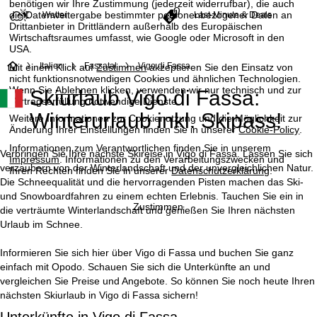
benötigen wir Ihre Zustimmung (jederzeit widerrufbar), die auch
die Datenweitergabe bestimmter personenbezogener Daten an
Wetter
Last-Minute & Deals
Drittanbieter in Drittländern außerhalb des Europäischen
Wirtschaftsraumes umfasst, wie Google oder Microsoft in den
USA.
S
Italien
Fassatal
Vigo di Fassa
Mit einem Klick auf
Zustimmen
akzeptieren Sie den Einsatz von
nicht funktionsnotwendigen Cookies und ähnlichen Technologien.
Wenn Sie
Ablehnen
klicken, verwenden wir nur technisch und zur
Skiurlaub Vigo di Fassa:
t
Vertragserfüllung notwendige Dienste.
Winterurlaub inkl. Skipass!
Weitere Informationen zur Cookienutzung und die Möglichkeit zur
a
Änderung Ihrer Einstellungen finden Sie in unserer
Cookie-Policy
.
Informationen zum Verantwortlichen finden Sie in unserem
r
Verbringen Sie Ihre nächste Skireise in Vigo di Fassa. Lassen Sie sich
Impressum
. Informationen zu den Verarbeitungszwecken und
verzaubern von der Winterlandschaft und der unvergleichlichen Natur.
Ihren Rechten finden Sie in unserer
Datenschutzerklärung
.
t
Die Schneequalität und die hervorragenden Pisten machen das Ski-
und Snowboardfahren zu einem echten Erlebnis. Tauchen Sie ein in
Zustimmen
die verträumte Winterlandschaft und genießen Sie Ihren nächsten
s
Urlaub im Schnee.
e
Informieren Sie sich hier über Vigo di Fassa und buchen Sie ganz
einfach mit Opodo. Schauen Sie sich die Unterkünfte an und
i
vergleichen Sie Preise und Angebote. So können Sie noch heute Ihren
nächsten Skiurlaub in Vigo di Fassa sichern!
t
Unterkünfte in Vigo di Fassa