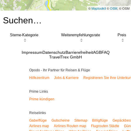
©
Maptoolkit
©
OSM
, © OSM
Suchen…
Sterne-Kategorie
Weiterempfehlungsrate
Preis
Impressum
Datenschutz
Barrierefreiheit
AGB
FAQ
TravelTrex GmbH