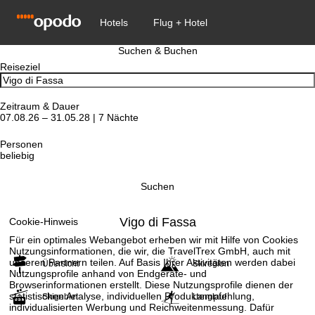
Suchen & Buchen
Reiseziel
Zeitraum & Dauer
07.08.26 – 31.05.28 | 7 Nächte
Personen
beliebig
Suchen
Vigo di Fassa
Cookie-Hinweis
Für ein optimales Webangebot erheben wir mit Hilfe von Cookies
Nutzungsinformationen, die wir, die TravelTrex GmbH, auch mit
unseren Partnern teilen. Auf Basis Ihrer Aktivitäten werden dabei
Übersicht
Skiregion
Nutzungsprofile anhand von Endgeräte- und
Browserinformationen erstellt. Diese Nutzungsprofile dienen der
statistischen Analyse, individuellen Produktempfehlung,
Skigebiet
Langlauf
individualisierten Werbung und Reichweitenmessung. Dafür