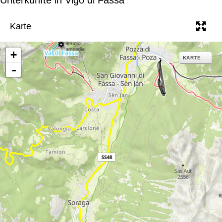
e
Karte
+
KARTE
-