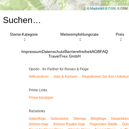
©
Maptoolkit
©
OSM
, © OSM
Suchen…
Sterne-Kategorie
Weiterempfehlungsrate
Preis
Impressum
Datenschutz
Barrierefreiheit
AGB
FAQ
TravelTrex GmbH