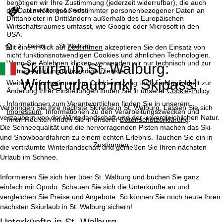
benötigen wir Ihre Zustimmung (jederzeit widerrufbar), die auch
die Datenweitergabe bestimmter personenbezogener Daten an
Last-Minute & Deals
Drittanbieter in Drittländern außerhalb des Europäischen
Wirtschaftsraumes umfasst, wie Google oder Microsoft in den
USA.
S
Italien
St. Walburg
Mit einem Klick auf
Zustimmen
akzeptieren Sie den Einsatz von
nicht funktionsnotwendigen Cookies und ähnlichen Technologien.
Wenn Sie
Ablehnen
klicken, verwenden wir nur technisch und zur
Skiurlaub St. Walburg:
t
Vertragserfüllung notwendige Dienste.
Winterurlaub inkl. Skipass!
Weitere Informationen zur Cookienutzung und die Möglichkeit zur
a
Änderung Ihrer Einstellungen finden Sie in unserer
Cookie-Policy
.
Informationen zum Verantwortlichen finden Sie in unserem
r
Verbringen Sie Ihre nächste Skireise in St. Walburg. Lassen Sie sich
Impressum
. Informationen zu den Verarbeitungszwecken und
verzaubern von der Winterlandschaft und der unvergleichlichen Natur.
Ihren Rechten finden Sie in unserer
Datenschutzerklärung
.
t
Die Schneequalität und die hervorragenden Pisten machen das Ski-
und Snowboardfahren zu einem echten Erlebnis. Tauchen Sie ein in
Zustimmen
die verträumte Winterlandschaft und genießen Sie Ihren nächsten
s
Urlaub im Schnee.
e
Informieren Sie sich hier über St. Walburg und buchen Sie ganz
einfach mit Opodo. Schauen Sie sich die Unterkünfte an und
i
vergleichen Sie Preise und Angebote. So können Sie noch heute Ihren
nächsten Skiurlaub in St. Walburg sichern!
t
Unterkünfte in St. Walburg