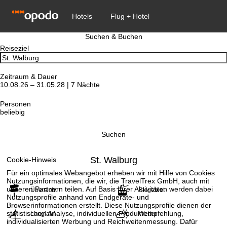
Suchen & Buchen
Reiseziel
Zeitraum & Dauer
10.08.26 – 31.05.28 | 7 Nächte
Personen
beliebig
Suchen
St. Walburg
Cookie-Hinweis
Für ein optimales Webangebot erheben wir mit Hilfe von Cookies
Nutzungsinformationen, die wir, die TravelTrex GmbH, auch mit
unseren Partnern teilen. Auf Basis Ihrer Aktivitäten werden dabei
Übersicht
Skigebiet
Nutzungsprofile anhand von Endgeräte- und
Browserinformationen erstellt. Diese Nutzungsprofile dienen der
statistischen Analyse, individuellen Produktempfehlung,
Langlauf
Wetter
individualisierten Werbung und Reichweitenmessung. Dafür