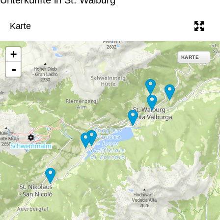
e
Karte
+
KARTE
-