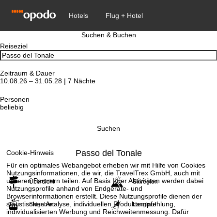
Suchen & Buchen
Reiseziel
Zeitraum & Dauer
10.08.26 – 31.05.28 | 7 Nächte
Personen
beliebig
Suchen
Passo del Tonale
Cookie-Hinweis
Für ein optimales Webangebot erheben wir mit Hilfe von Cookies
Nutzungsinformationen, die wir, die TravelTrex GmbH, auch mit
unseren Partnern teilen. Auf Basis Ihrer Aktivitäten werden dabei
Übersicht
Skiregion
Nutzungsprofile anhand von Endgeräte- und
Browserinformationen erstellt. Diese Nutzungsprofile dienen der
statistischen Analyse, individuellen Produktempfehlung,
Skigebiet
Langlauf
individualisierten Werbung und Reichweitenmessung. Dafür