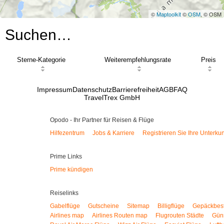
©
Maptoolkit
©
OSM
, © OSM
Suchen…
Sterne-Kategorie
Weiterempfehlungsrate
Preis
Impressum
Datenschutz
Barrierefreiheit
AGB
FAQ
TravelTrex GmbH