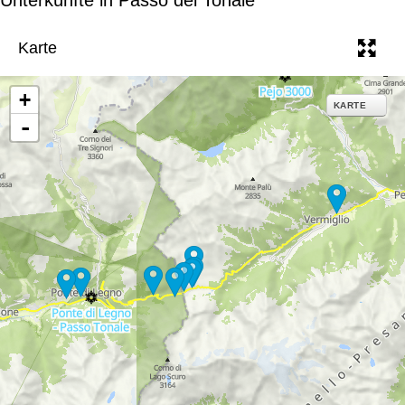
e
Karte
+
KARTE
-