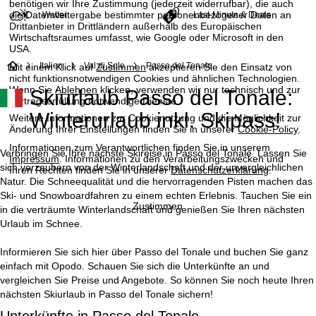
benötigen wir Ihre Zustimmung (jederzeit widerrufbar), die auch
die Datenweitergabe bestimmter personenbezogener Daten an
Wetter
Last-Minute & Deals
Drittanbieter in Drittländern außerhalb des Europäischen
Wirtschaftsraumes umfasst, wie Google oder Microsoft in den
USA.
S
Italien
Val di Sole
Passo del Tonale
Mit einem Klick auf
Zustimmen
akzeptieren Sie den Einsatz von
nicht funktionsnotwendigen Cookies und ähnlichen Technologien.
Wenn Sie
Ablehnen
klicken, verwenden wir nur technisch und zur
Skiurlaub Passo del Tonale:
t
Vertragserfüllung notwendige Dienste.
Winterurlaub inkl. Skipass!
Weitere Informationen zur Cookienutzung und die Möglichkeit zur
a
Änderung Ihrer Einstellungen finden Sie in unserer
Cookie-Policy
.
Informationen zum Verantwortlichen finden Sie in unserem
r
Verbringen Sie Ihre nächste Skireise in Passo del Tonale. Lassen Sie
Impressum
. Informationen zu den Verarbeitungszwecken und
sich verzaubern von der Winterlandschaft und der unvergleichlichen
Ihren Rechten finden Sie in unserer
Datenschutzerklärung
.
t
Natur. Die Schneequalität und die hervorragenden Pisten machen das
Ski- und Snowboardfahren zu einem echten Erlebnis. Tauchen Sie ein
Zustimmen
in die verträumte Winterlandschaft und genießen Sie Ihren nächsten
s
Urlaub im Schnee.
e
Informieren Sie sich hier über Passo del Tonale und buchen Sie ganz
einfach mit Opodo. Schauen Sie sich die Unterkünfte an und
i
vergleichen Sie Preise und Angebote. So können Sie noch heute Ihren
nächsten Skiurlaub in Passo del Tonale sichern!
t
Unterkünfte in Passo del Tonale