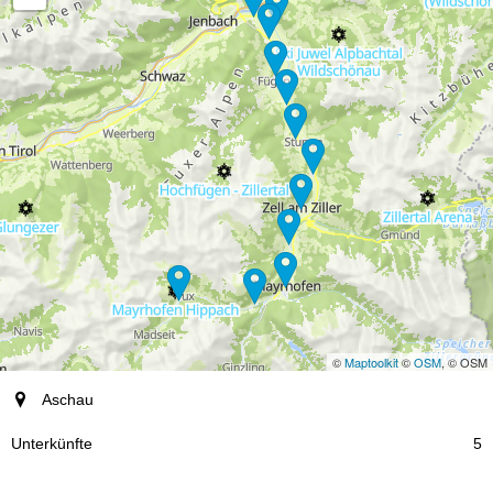
©
Maptoolkit
©
OSM
, © OSM
Ort
Aschau
Unterkünfte
5