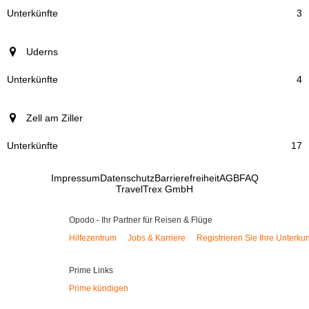
3
Uderns
4
Zell am Ziller
17
Impressum
Datenschutz
Barrierefreiheit
AGB
FAQ
TravelTrex GmbH