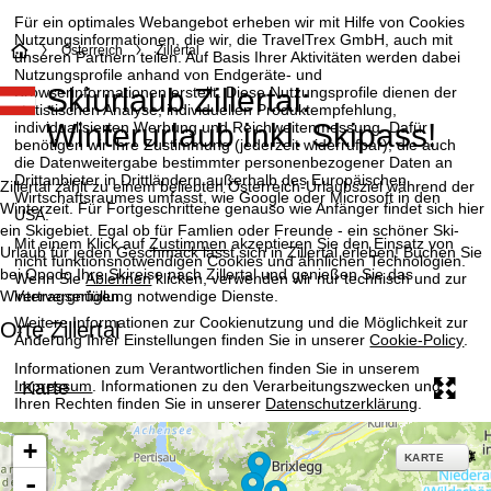
Für ein optimales Webangebot erheben wir mit Hilfe von Cookies
Nutzungsinformationen, die wir, die TravelTrex GmbH, auch mit
S
Österreich
Zillertal
unseren Partnern teilen. Auf Basis Ihrer Aktivitäten werden dabei
Nutzungsprofile anhand von Endgeräte- und
Skiurlaub Zillertal:
Browserinformationen erstellt. Diese Nutzungsprofile dienen der
t
statistischen Analyse, individuellen Produktempfehlung,
Winterurlaub inkl. Skipass!
individualisierten Werbung und Reichweitenmessung. Dafür
a
benötigen wir Ihre Zustimmung (jederzeit widerrufbar), die auch
die Datenweitergabe bestimmter personenbezogener Daten an
Drittanbieter in Drittländern außerhalb des Europäischen
r
Zillertal zählt zu einem beliebten Österreich-Urlaubsziel während der
Wirtschaftsraumes umfasst, wie Google oder Microsoft in den
Winterzeit. Für Fortgeschrittene genauso wie Anfänger findet sich hier
USA.
t
ein Skigebiet. Egal ob für Famlien oder Freunde - ein schöner Ski-
Mit einem Klick auf
Zustimmen
akzeptieren Sie den Einsatz von
Urlaub für jeden Geschmack lässt sich in Zillertal erleben! Buchen Sie
nicht funktionsnotwendigen Cookies und ähnlichen Technologien.
bei Opodo Ihre Skireise nach Zillertal und genießen Sie das
s
Wenn Sie
Ablehnen
klicken, verwenden wir nur technisch und zur
Vertragserfüllung notwendige Dienste.
Wintervergnügen.
e
Weitere Informationen zur Cookienutzung und die Möglichkeit zur
Orte Zillertal
Änderung Ihrer Einstellungen finden Sie in unserer
Cookie-Policy
.
i
Informationen zum Verantwortlichen finden Sie in unserem
Karte
Impressum
. Informationen zu den Verarbeitungszwecken und
Ihren Rechten finden Sie in unserer
Datenschutzerklärung
.
t
+
e
Zustimmen
KARTE
-