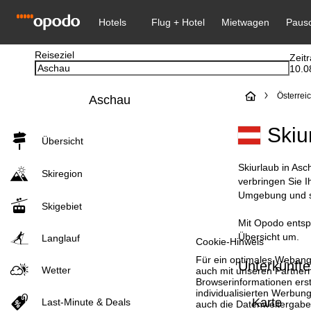
Reiseziel
Zeit
10.0
S
Österrei
Aschau
t
Skiu
Übersicht
a
Skiurlaub in Asc
Skiregion
r
verbringen Sie 
Umgebung und st
Skigebiet
t
Mit Opodo entspa
Übersicht um.
s
Langlauf
Cookie-Hinweis
Für ein optimales Webange
Unterkünfte
e
Wetter
auch mit unseren Partnern
Browserinformationen erste
individualisierten Werbun
i
Karte
Last-Minute & Deals
auch die Datenweitergabe