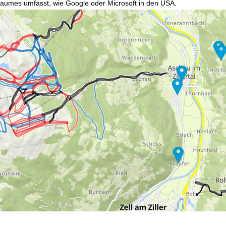
raumes umfasst, wie Google oder Microsoft in den USA.
mmen
akzeptieren Sie den Einsatz von nicht funktionsnotwendigen Cook
blehnen
klicken, verwenden wir nur technisch und zur Vertragserfüllun
 Cookienutzung und die Möglichkeit zur Änderung Ihrer Einstellungen f
wortlichen finden Sie in unserem
Impressum
. Informationen zu den V
in unserer
Datenschutzerklärung
.