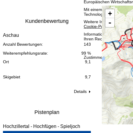
Europäischen Wirtschafts
t
Mit einem Klick auf
Zusti
+
Technologien. Wenn Sie
A
e
Kundenbewertung
-
Weitere Informationen zur
Cookie-Policy
.
Informationen zum Verant
Aschau
Ihren Rechten finden Sie 
Anzahl Bewertungen:
143
Weiterempfehlungsrate:
99 %
Zustimmen
Ort
9,1
Skigebiet
9,7
Details
Pistenplan
Hochzillertal - Hochfügen - Spieljoch