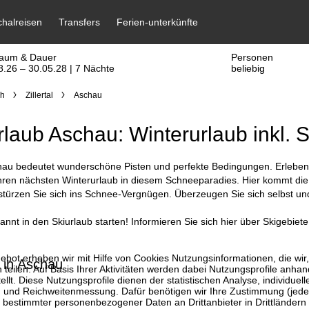
raum & Dauer
Personen
8.26 – 30.05.28 | 7 Nächte
beliebig
ch
Zillertal
Aschau
rlaub Aschau: Winterurlaub inkl. 
hau bedeutet wunderschöne Pisten und perfekte Bedingungen. Erleben S
Ihren nächsten Winterurlaub in diesem Schneeparadies. Hier kommt di
ürzen Sie sich ins Schnee-Vergnügen. Überzeugen Sie sich selbst und 
nnt in den Skiurlaub starten! Informieren Sie sich hier über Skigebiete
bot erheben wir mit Hilfe von Cookies Nutzungsinformationen, die wir
 in Aschau
 teilen. Auf Basis Ihrer Aktivitäten werden dabei Nutzungsprofile anh
llt. Diese Nutzungsprofile dienen der statistischen Analyse, individue
g und Reichweitenmessung. Dafür benötigen wir Ihre Zustimmung (jederz
 bestimmter personenbezogener Daten an Drittanbieter in Drittländern