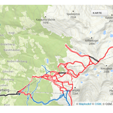
ies und ähnlichen
g notwendige Dienste.
KARTE
inden Sie in unserer
erarbeitungszwecken und
©
Maptoolkit
©
OSM
, © OSM