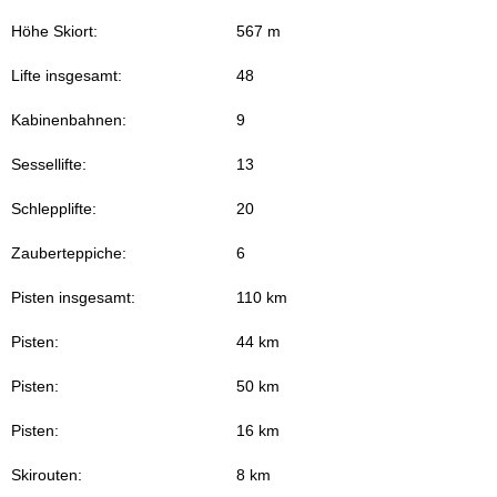
Höhe Skiort:
567 m
Lifte insgesamt:
48
Kabinenbahnen:
9
Sessellifte:
13
Schlepplifte:
20
Zauberteppiche:
6
Pisten insgesamt:
110 km
Pisten:
44 km
Pisten:
50 km
Pisten:
16 km
Skirouten:
8 km