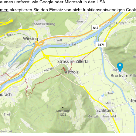
raumes umfasst, wie Google oder Microsoft in den USA.
mmen
akzeptieren Sie den Einsatz von nicht funktionsnotwendigen Cook
blehnen
klicken, verwenden wir nur technisch und zur Vertragserfüllun
 Cookienutzung und die Möglichkeit zur Änderung Ihrer Einstellungen f
wortlichen finden Sie in unserem
Impressum
. Informationen zu den V
in unserer
Datenschutzerklärung
.