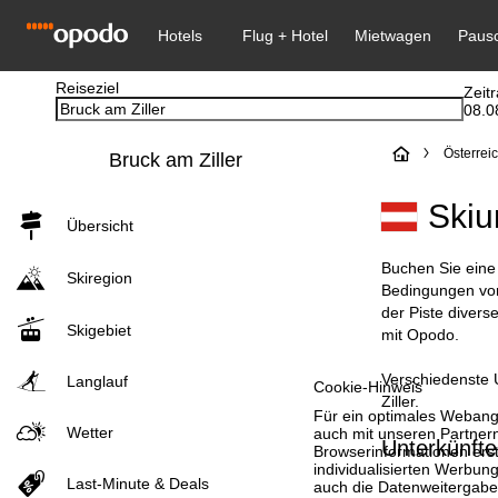
Reiseziel
Zeit
08.0
S
Österrei
Bruck am Ziller
t
Skiu
Übersicht
a
Buchen Sie eine 
Skiregion
r
Bedingungen vor,
der Piste divers
Skigebiet
t
mit Opodo.
Verschiedenste U
s
Langlauf
Cookie-Hinweis
Ziller.
Für ein optimales Webange
e
Wetter
auch mit unseren Partnern
Unterkünfte
Browserinformationen erste
individualisierten Werbun
i
Last-Minute & Deals
auch die Datenweitergabe