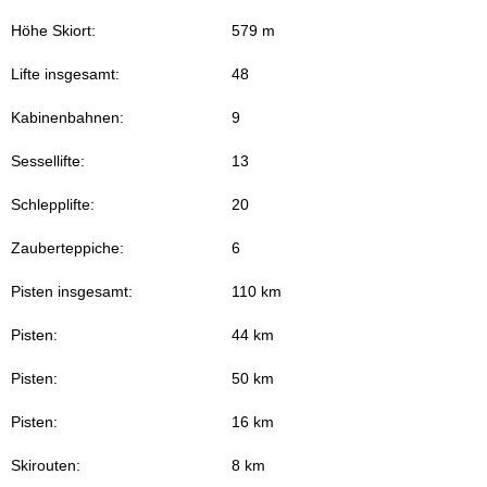
Höhe Skiort:
579 m
Lifte insgesamt:
48
Kabinenbahnen:
9
Sessellifte:
13
Schlepplifte:
20
Zauberteppiche:
6
Pisten insgesamt:
110 km
Pisten:
44 km
Pisten:
50 km
Pisten:
16 km
Skirouten:
8 km