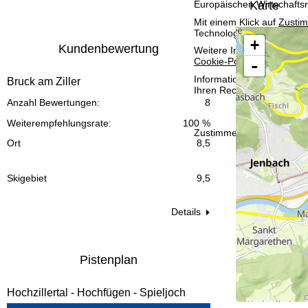
Karte
Europäischen Wirtschafts
t
Mit einem Klick auf
Zusti
Technologien. Wenn Sie
A
e
+
Kundenbewertung
Weitere Informationen zur
Cookie-Policy
.
-
Informationen zum Verant
Bruck am Ziller
Ihren Rechten finden Sie 
Anzahl Bewertungen:
8
Weiterempfehlungsrate:
100 %
Zustimmen
Ort
8,5
Skigebiet
9,5
Details
Pistenplan
Hochzillertal - Hochfügen - Spieljoch