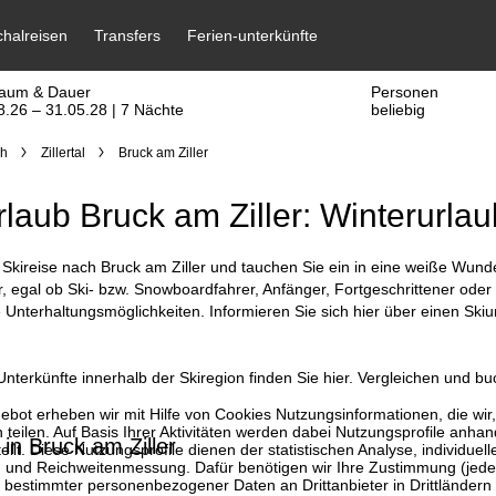
raum & Dauer
Personen
8.26 – 31.05.28 | 7 Nächte
beliebig
ch
Zillertal
Bruck am Ziller
rlaub Bruck am Ziller: Winterurlau
Skireise nach Bruck am Ziller und tauchen Sie ein in eine weiße Wunderw
 egal ob Ski- bzw. Snowboardfahrer, Anfänger, Fortgeschrittener oder 
e Unterhaltungsmöglichkeiten. Informieren Sie sich hier über einen Skiu
nterkünfte innerhalb der Skiregion finden Sie hier. Vergleichen und bu
bot erheben wir mit Hilfe von Cookies Nutzungsinformationen, die wir
 teilen. Auf Basis Ihrer Aktivitäten werden dabei Nutzungsprofile anh
 in Bruck am Ziller
llt. Diese Nutzungsprofile dienen der statistischen Analyse, individue
g und Reichweitenmessung. Dafür benötigen wir Ihre Zustimmung (jederz
 bestimmter personenbezogener Daten an Drittanbieter in Drittländern