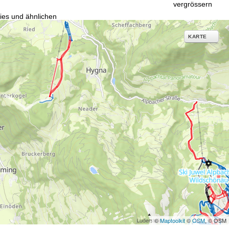
vergrössern
ies und ähnlichen
g notwendige Dienste.
inden Sie in unserer
KARTE
erarbeitungszwecken und
©
Maptoolkit
©
OSM
, © OSM