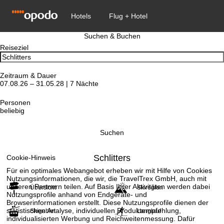
Suchen & Buchen
Reiseziel
Zeitraum & Dauer
07.08.26 – 31.05.28 | 7 Nächte
Personen
beliebig
Suchen
Schlitters
Cookie-Hinweis
Für ein optimales Webangebot erheben wir mit Hilfe von Cookies
Nutzungsinformationen, die wir, die TravelTrex GmbH, auch mit
unseren Partnern teilen. Auf Basis Ihrer Aktivitäten werden dabei
Übersicht
Skiregion
Nutzungsprofile anhand von Endgeräte- und
Browserinformationen erstellt. Diese Nutzungsprofile dienen der
statistischen Analyse, individuellen Produktempfehlung,
Skigebiet
Langlauf
individualisierten Werbung und Reichweitenmessung. Dafür