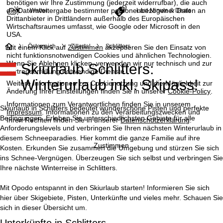
benötigen wir Ihre Zustimmung (jederzeit widerrufbar), die auch
die Datenweitergabe bestimmter personenbezogener Daten an
Wetter
Last-Minute & Deals
Drittanbieter in Drittländern außerhalb des Europäischen
Wirtschaftsraumes umfasst, wie Google oder Microsoft in den
USA.
S
Österreich
Zillertal
Schlitters
Mit einem Klick auf
Zustimmen
akzeptieren Sie den Einsatz von
nicht funktionsnotwendigen Cookies und ähnlichen Technologien.
Wenn Sie
Ablehnen
klicken, verwenden wir nur technisch und zur
Skiurlaub Schlitters:
t
Vertragserfüllung notwendige Dienste.
Winterurlaub inkl. Skipass!
Weitere Informationen zur Cookienutzung und die Möglichkeit zur
a
Änderung Ihrer Einstellungen finden Sie in unserer
Cookie-Policy
.
Informationen zum Verantwortlichen finden Sie in unserem
r
Skiurlaub in Schlitters bedeutet wunderschöne Pisten und perfekte
Impressum
. Informationen zu den Verarbeitungszwecken und
Bedingungen. Erleben Sie unterschiedlichsten Gebiete für alle
Ihren Rechten finden Sie in unserer
Datenschutzerklärung
.
t
Anforderungslevels und verbringen Sie Ihren nächsten Winterurlaub in
diesem Schneeparadies. Hier kommt die ganze Familie auf ihre
Zustimmen
Kosten. Erkunden Sie zusammen die Umgebung und stürzen Sie sich
s
ins Schnee-Vergnügen. Überzeugen Sie sich selbst und verbringen Sie
Ihre nächste Winterreise in Schlitters.
e
Mit Opodo entspannt in den Skiurlaub starten! Informieren Sie sich
i
hier über Skigebiete, Pisten, Unterkünfte und vieles mehr. Schauen Sie
sich in dieser Übersicht um.
t
Unterkünfte in Schlitters