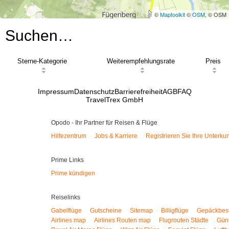
©
Maptoolkit
©
OSM
, © OSM
Suchen…
Sterne-Kategorie
Weiterempfehlungsrate
Preis
Impressum
Datenschutz
Barrierefreiheit
AGB
FAQ
TravelTrex GmbH