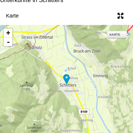
e
Karte
+
KARTE
-