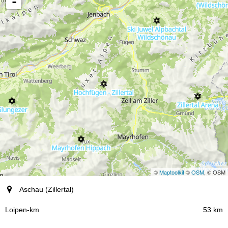
-
Zustimmen
©
Maptoolkit
©
OSM
, © OSM
Ort (Region)
Aschau (Zillertal)
Loipen-km
53 km