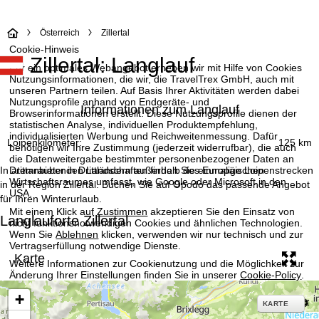
S
Österreich
Zillertal
Cookie-Hinweis
Zillertal: Langlauf
t
Für ein optimales Webangebot erheben wir mit Hilfe von Cookies
Nutzungsinformationen, die wir, die TravelTrex GmbH, auch mit
a
unseren Partnern teilen. Auf Basis Ihrer Aktivitäten werden dabei
Nutzungsprofile anhand von Endgeräte- und
Informationen zum Langlauf
Browserinformationen erstellt. Diese Nutzungsprofile dienen der
r
statistischen Analyse, individuellen Produktempfehlung,
individualisierten Werbung und Reichweitenmessung. Dafür
Loipenkilometer:
125 km
benötigen wir Ihre Zustimmung (jederzeit widerrufbar), die auch
t
die Datenweitergabe bestimmter personenbezogener Daten an
In atemraubenden Landschaften finden Sie einmalige Loipenstrecken
Drittanbieter in Drittländern außerhalb des Europäischen
s
Wirtschaftsraumes umfasst, wie Google oder Microsoft in den
in der Region Zillertal. Buchen Sie auf Opodo das passende Angebot
USA.
für Ihren Winterurlaub.
e
Mit einem Klick auf
Zustimmen
akzeptieren Sie den Einsatz von
Langlauforte Zillertal
nicht funktionsnotwendigen Cookies und ähnlichen Technologien.
Wenn Sie
Ablehnen
klicken, verwenden wir nur technisch und zur
i
Vertragserfüllung notwendige Dienste.
Karte
Weitere Informationen zur Cookienutzung und die Möglichkeit zur
t
Änderung Ihrer Einstellungen finden Sie in unserer
Cookie-Policy
.
Informationen zum Verantwortlichen finden Sie in unserem
e
+
Impressum
. Informationen zu den Verarbeitungszwecken und
KARTE
Ihren Rechten finden Sie in unserer
Datenschutzerklärung
.