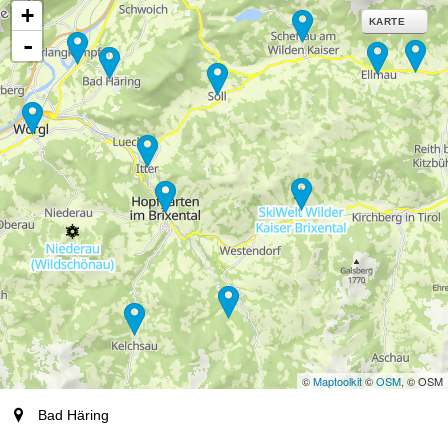
+
KARTE
-
©
Maptoolkit
©
OSM
, © OSM
Ort
Bad Häring