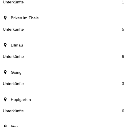
Unterkünfte
1
Brixen im Thale
5
Ellmau
6
Going
3
Hopfgarten
6
Itter