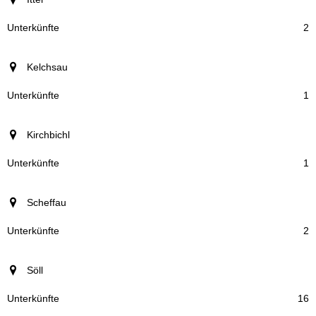
2
Kelchsau
1
Kirchbichl
1
Scheffau
2
Söll
16