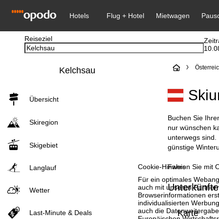
Reiseziel
Zeit
10.0
S
Österrei
Kelchsau
t
Skiu
Übersicht
a
Buchen Sie Ihren
Skiregion
r
nur wünschen kan
unterwegs sind. 
Skigebiet
t
günstige Winteru
Fahren Sie mit O
Cookie-Hinweis
s
Langlauf
Für ein optimales Webange
Unterkünfte
e
auch mit unseren Partnern
Wetter
Browserinformationen erste
individualisierten Werbun
i
auch die Datenweitergabe
Karte
Last-Minute & Deals
Europäischen Wirtschafts