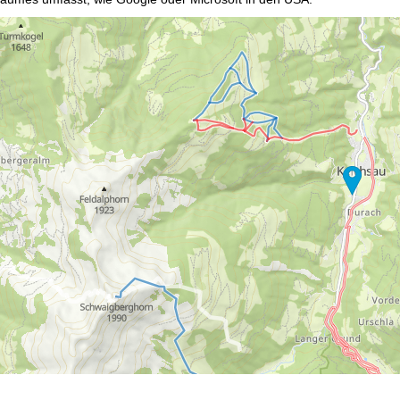
mmen
akzeptieren Sie den Einsatz von nicht funktionsnotwendigen Cook
blehnen
klicken, verwenden wir nur technisch und zur Vertragserfüllun
 Cookienutzung und die Möglichkeit zur Änderung Ihrer Einstellungen f
wortlichen finden Sie in unserem
Impressum
. Informationen zu den V
in unserer
Datenschutzerklärung
.