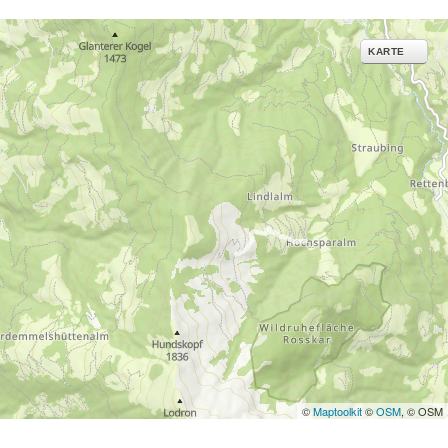
ies und ähnlichen
g notwendige Dienste.
KARTE
inden Sie in unserer
erarbeitungszwecken und
©
Maptoolkit
©
OSM
, © OSM