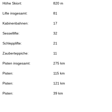
Höhe Skiort:
820 m
Lifte insgesamt:
81
Kabinenbahnen:
17
Sessellifte:
32
Schlepplifte:
21
Zauberteppiche:
11
Pisten insgesamt:
275 km
Pisten:
115 km
Pisten:
121 km
Pisten:
39 km