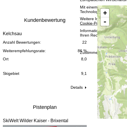
t
Mit einem Klick auf
Zusti
+
Technologien. Wenn Sie
A
e
Weitere Informationen zur
Kundenbewertung
-
Cookie-Policy
.
Informationen zum Verant
Kelchsau
Ihren Rechten finden Sie 
Anzahl Bewertungen:
22
Weiterempfehlungsrate:
86 %
Zustimmen
Ort
8,0
Skigebiet
9,1
Details
Pistenplan
SkiWelt Wilder Kaiser - Brixental