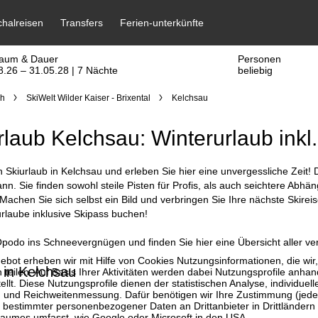
raum & Dauer
Personen
8.26 – 31.05.28 | 7 Nächte
beliebig
ch
SkiWelt Wilder Kaiser - Brixental
Kelchsau
rlaub Kelchsau: Winterurlaub inkl.
 Skiurlaub in Kelchsau und erleben Sie hier eine unvergessliche Zeit! 
n. Sie finden sowohl steile Pisten für Profis, als auch seichtere Abhä
Machen Sie sich selbst ein Bild und verbringen Sie Ihre nächste Skire
rlaube inklusive Skipass buchen!
podo ins Schneevergnügen und finden Sie hier eine Übersicht aller ve
bot erheben wir mit Hilfe von Cookies Nutzungsinformationen, die wir
 in Kelchsau
 teilen. Auf Basis Ihrer Aktivitäten werden dabei Nutzungsprofile anh
llt. Diese Nutzungsprofile dienen der statistischen Analyse, individue
g und Reichweitenmessung. Dafür benötigen wir Ihre Zustimmung (jederz
 bestimmter personenbezogener Daten an Drittanbieter in Drittländern
raumes umfasst, wie Google oder Microsoft in den USA.