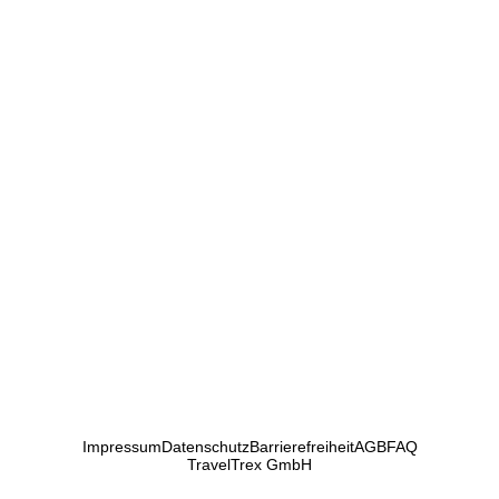
Impressum
Datenschutz
Barrierefreiheit
AGB
FAQ
TravelTrex GmbH