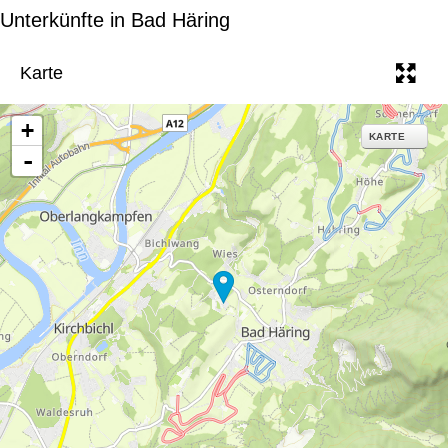
e
Unterkünfte in Bad Häring
Karte
+
KARTE
-