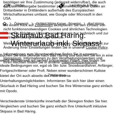
benötigen wir Ihre Zustimmung (jederzeit widerrufbar), die auch
Wetter
Last-Minute & Deals
die Datenweitergabe bestimmter personenbezogener Daten an
Drittanbieter in Drittländern außerhalb des Europäischen
Wirtschaftsraumes umfasst, wie Google oder Microsoft in den
USA.
S
Österreich
SkiWelt Wilder Kaiser - Brixental
Bad Häring
Mit einem Klick auf
Zustimmen
akzeptieren Sie den Einsatz von
nicht funktionsnotwendigen Cookies und ähnlichen Technologien.
Wenn Sie
Ablehnen
klicken, verwenden wir nur technisch und zur
Skiurlaub Bad Häring:
t
Vertragserfüllung notwendige Dienste.
Winterurlaub inkl. Skipass!
Weitere Informationen zur Cookienutzung und die Möglichkeit zur
a
Änderung Ihrer Einstellungen finden Sie in unserer
Cookie-Policy
.
Informationen zum Verantwortlichen finden Sie in unserem
r
Buchen Sie eine Skireise nach Bad Häring und tauchen Sie ein in eine
Impressum
. Informationen zu den Verarbeitungszwecken und
weiße Wunderwelt mit perfekt präparierten Pisten. Hier finden Sie
Ihren Rechten finden Sie in unserer
Datenschutzerklärung
.
t
ideale Bedingungen vor, egal ob Ski- bzw. Snowboardfahrer, Anfänger,
Fortgeschrittener oder Profi. Neben einer wunderschönen Kulisse
Zustimmen
bietet der Ort auch abseits der Piste diverse
s
Unterhaltungsmöglichkeiten. Informieren Sie sich hier über einen
Skiurlaub in Bad Häring und buchen Sie Ihre Winterreise ganz einfach
e
mit Opodo.
i
Verschiedenste Unterkünfte innerhalb der Skiregion finden Sie hier.
Vergleichen und buchen Sie ganz einfach Ihre Unterkunft inklusive
t
Skipass in Bad Häring.