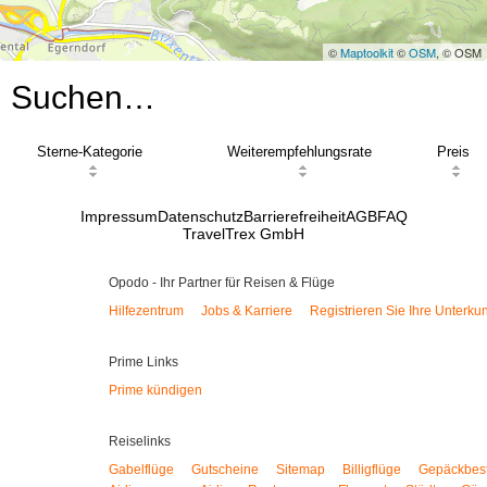
©
Maptoolkit
©
OSM
, © OSM
Suchen…
Sterne-Kategorie
Weiterempfehlungsrate
Preis
Impressum
Datenschutz
Barrierefreiheit
AGB
FAQ
TravelTrex GmbH