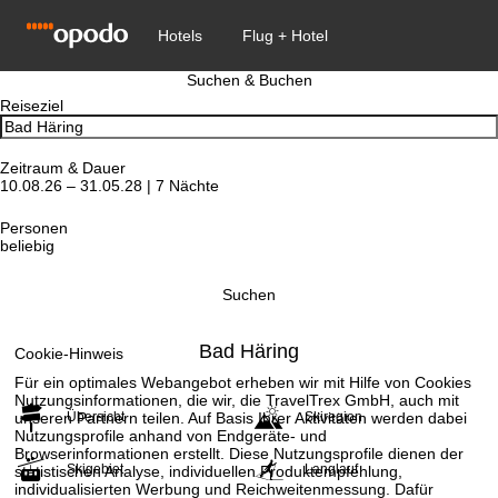
Suchen & Buchen
Reiseziel
Zeitraum & Dauer
10.08.26 – 31.05.28 | 7 Nächte
Personen
beliebig
Suchen
Bad Häring
Cookie-Hinweis
Für ein optimales Webangebot erheben wir mit Hilfe von Cookies
Nutzungsinformationen, die wir, die TravelTrex GmbH, auch mit
unseren Partnern teilen. Auf Basis Ihrer Aktivitäten werden dabei
Übersicht
Skiregion
Nutzungsprofile anhand von Endgeräte- und
Browserinformationen erstellt. Diese Nutzungsprofile dienen der
Skigebiet
Langlauf
statistischen Analyse, individuellen Produktempfehlung,
individualisierten Werbung und Reichweitenmessung. Dafür