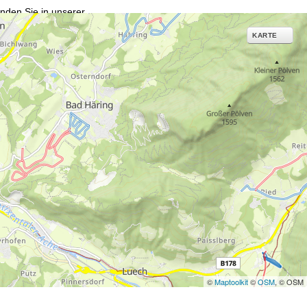
inden Sie in unserer
KARTE
erarbeitungszwecken und
©
Maptoolkit
©
OSM
, © OSM