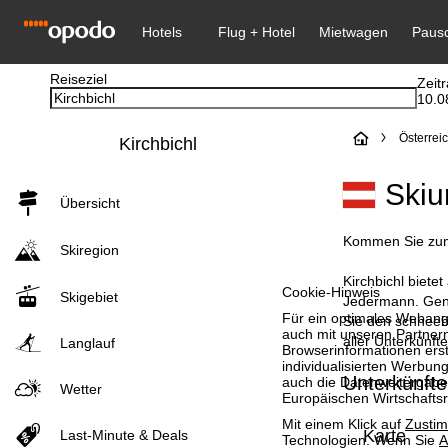
Reiseziel
Zeit
10.0
S
Österrei
Kirchbichl
t
Skiu
Übersicht
a
Kommen Sie zum W
Skiregion
r
Kirchbichl biete
Cookie-Hinweis
Skigebiet
t
Jedermann. Genie
Für ein optimales Webange
Sie den schneebe
auch mit unseren Partnern
aller Unterkünfte
s
Langlauf
Browserinformationen erste
individualisierten Werbun
Unterkünfte 
auch die Datenweitergabe
e
Wetter
Europäischen Wirtschafts
i
Mit einem Klick auf
Zusti
Karte
Last-Minute & Deals
Technologien. Wenn Sie
A