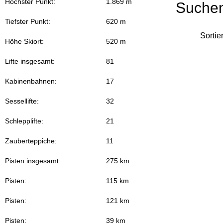
Höchster Punkt:
1.869 m
Suche
Tiefster Punkt:
620 m
Sortie
Höhe Skiort:
520 m
Lifte insgesamt:
81
Kabinenbahnen:
17
Sessellifte:
32
Schlepplifte:
21
Zauberteppiche:
11
Pisten insgesamt:
275 km
Pisten:
115 km
Pisten:
121 km
Pisten:
39 km