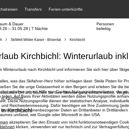
raum & Dauer
Personen
8.26 – 31.05.28 | 7 Nächte
beliebig
ch
SkiWelt Wilder Kaiser - Brixental
Kirchbichl
rlaub Kirchbichl: Winterurlaub inkl
interurlaub nach Kirchbichl und informieren Sie sich hier über Skige
t alles, was das Skifahrer-Herz höher schlagen lässt: Steile Pisten für
ßen Sie die urige Gelassenheit in den Bergen und erleben Sie die beso
bot erheben wir mit Hilfe von Cookies Nutzungsinformationen, die wir
deckten Ort und buchen Sie Ihre Skireise ganz einfach online. Vergle
 teilen. Auf Basis Ihrer Aktivitäten werden dabei Nutzungsprofile anh
 in Kirchbichl.
llt. Diese Nutzungsprofile dienen der statistischen Analyse, individue
g und Reichweitenmessung. Dafür benötigen wir Ihre Zustimmung (jederz
in Kirchbichl
 bestimmter personenbezogener Daten an Drittanbieter in Drittländern
raumes umfasst, wie Google oder Microsoft in den USA.
mmen
akzeptieren Sie den Einsatz von nicht funktionsnotwendigen Cook
blehnen
klicken, verwenden wir nur technisch und zur Vertragserfüllun