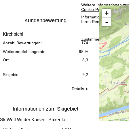
Weitere Informationen zur
t
Cookie-Policy
.
+
e
Informationen zum Verant
Kundenbewertung
-
Ihren Rechten finden Sie 
Kirchbichl
Zustimmen
Anzahl Bewertungen:
174
Weiterempfehlungsrate:
98 %
Ort
8,3
Skigebiet
9,2
Details
Informationen zum Skigebiet
SkiWelt Wilder Kaiser - Brixental