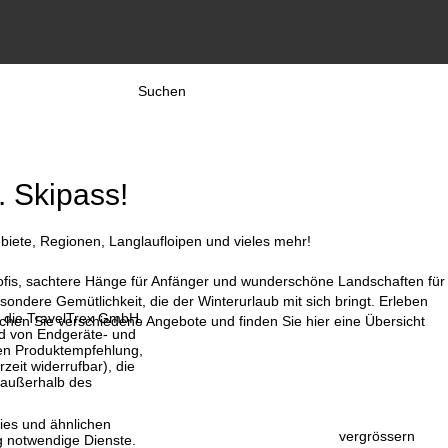
Suchen
. Skipass!
biete, Regionen, Langlaufloipen und vieles mehr!
 Profis, sachtere Hänge für Anfänger und wunderschöne Landschaften für
ndere Gemütlichkeit, die der Winterurlaub mit sich bringt. Erleben
, die TravelTrex GmbH,
ichen Sie verschiedene Angebote und finden Sie hier eine Übersicht
and von Endgeräte- und
llen Produktempfehlung,
eit widerrufbar), die
 außerhalb des
ies und ähnlichen
vergrössern
g notwendige Dienste.