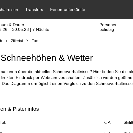
raum & Dauer
Personen
8.26 – 30.05.28 | 7 Nächte
beliebig
ch
Zillertal
Tux
 Schneehöhen & Wetter
mationen über die aktuellen Schneeverhältnisse? Hier finden Sie die a
 direkten Eindruck per Webcam verschaffen. Zusätzlich werden geöffnet
t. Das Diagramm ermöglicht einen Vergleich zu den Schneeverhältnisse
n & Pisteninfos
al:
k. A.
Skili