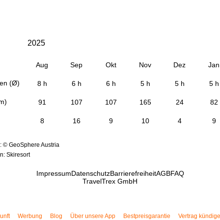
2025
Aug
Sep
Okt
Nov
Dez
Jan
en (Ø)
8 h
6 h
6 h
5 h
5 h
5 h
cm)
91
107
107
165
24
82
8
16
9
10
4
9
: © GeoSphere Austria
: Skiresort
Impressum
Datenschutz
Barrierefreiheit
AGB
FAQ
TravelTrex GmbH