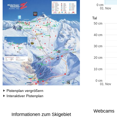
0 cm
01. Nov
Tal
50 cm
40 cm
30 cm
20 cm
10 cm
0 cm
01. Nov
Pistenplan vergrößern
Interaktiver Pistenplan
Webcams
Informationen zum Skigebiet