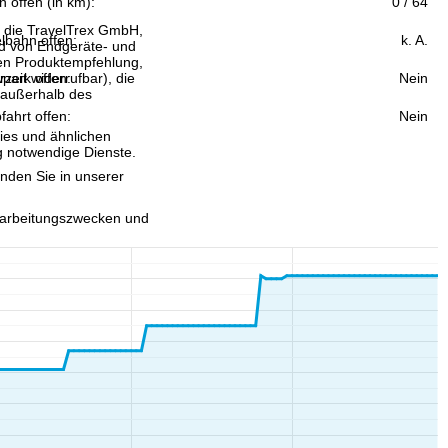
n offen (in km):
0 / 64
, die TravelTrex GmbH,
lbahn offen:
k. A.
and von Endgeräte- und
llen Produktempfehlung,
eit widerrufbar), die
park offen:
Nein
 außerhalb des
fahrt offen:
Nein
ies und ähnlichen
g notwendige Dienste.
inden Sie in unserer
erarbeitungszwecken und