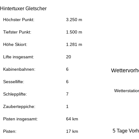
Hintertuxer Gletscher
Höchster Punkt:
3.250 m
Tiefster Punkt:
1.500 m
Höhe Skiort:
1.281 m
Lifte insgesamt:
20
Kabinenbahnen:
6
Wettervorh
Sessellifte:
6
Wetterstatio
Schlepplifte:
7
Zauberteppiche:
1
Pisten insgesamt:
64 km
5 Tage Vor
Pisten:
17 km