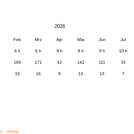
2026
Feb
Mrz
Apr
Mai
Jun
Jul
4 h
6 h
8 h
8 h
9 h
10 h
184
171
42
142
111
33
15
16
8
14
13
7