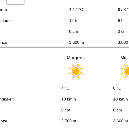
Temp.
4 / 7 °C
6 / 8 
ndauer
12 h
9 h
0 cm
0 cm
enze
3.600 m
3.800
Morgens
Mitt
4 °C
6 °C
digkeit
10 km/h
10 km/h
0 cm
0 cm
enze
3.700 m
3.600 m