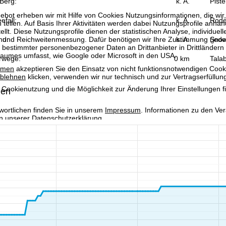
Berg:
k. A.
Piste
bot erheben wir mit Hilfe von Cookies Nutzungsinformationen, die wir
efall:
k. A.
Rode
 teilen. Auf Basis Ihrer Aktivitäten werden dabei Nutzungsprofile anh
llt. Diese Nutzungsprofile dienen der statistischen Analyse, individue
g und Reichweitenmessung. Dafür benötigen wir Ihre Zustimmung (jederz
nd:
k. A.
Snow
 bestimmter personenbezogener Daten an Drittanbieter in Drittländern
raumes umfasst, wie Google oder Microsoft in den USA.
rwege:
0 km
Talab
mmen
akzeptieren Sie den Einsatz von nicht funktionsnotwendigen Cook
blehnen
klicken, verwenden wir nur technisch und zur Vertragserfüllun
 Cookienutzung und die Möglichkeit zur Änderung Ihrer Einstellungen f
hen
wortlichen finden Sie in unserem
Impressum
. Informationen zu den V
in unserer
Datenschutzerklärung
.