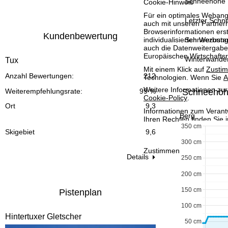
Schneehöhe 
Cookie-Hinweis
t
Für ein optimales Webange
Letzter Schne
auch mit unseren Partnern
e
Browserinformationen erste
Kundenbewertung
individualisierten Werbun
Schneezusta
auch die Datenweitergabe
Europäischen Wirtschafts
Winterwande
Tux
Mit einem Klick auf
Zusti
Anzahl Bewertungen:
212
Technologien. Wenn Sie
A
Weitere Informationen zur
Schneehö
Weiterempfehlungsrate:
99 %
Cookie-Policy
.
Ort
9,3
Informationen zum Verant
Berg
Ihren Rechten finden Sie 
350 cm
Skigebiet
9,6
300 cm
Zustimmen
Details
250 cm
200 cm
150 cm
Pistenplan
100 cm
Hintertuxer Gletscher
50 cm