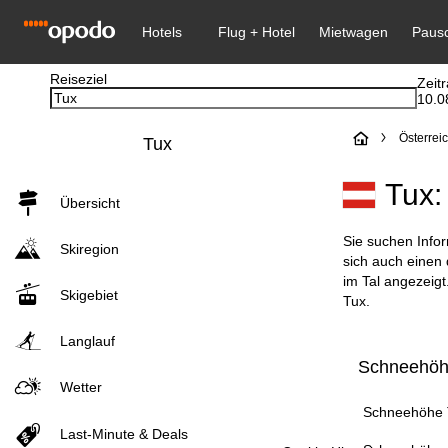
Reiseziel
Zeit
10.0
S
Österrei
Tux
t
Tux:
Übersicht
a
Sie suchen Infor
Skiregion
r
sich auch einen
im Tal angezeig
Skigebiet
t
Tux.
Langlauf
s
Schneehöhe
e
Wetter
Schneehöhe T
i
Last-Minute & Deals