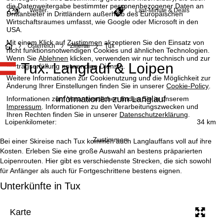
die Datenweitergabe bestimmter personenbezogener Daten an
Wetter
Last-Minute & Deals
Drittanbieter in Drittländern außerhalb des Europäischen
Wirtschaftsraumes umfasst, wie Google oder Microsoft in den
USA.
Mit einem Klick auf
Zustimmen
akzeptieren Sie den Einsatz von
S
Österreich
Zillertal
Tux
nicht funktionsnotwendigen Cookies und ähnlichen Technologien.
Wenn Sie
Ablehnen
klicken, verwenden wir nur technisch und zur
Tux: Langlauf & Loipen
t
Vertragserfüllung notwendige Dienste.
Weitere Informationen zur Cookienutzung und die Möglichkeit zur
a
Änderung Ihrer Einstellungen finden Sie in unserer
Cookie-Policy
.
Informationen zum Langlauf
Informationen zum Verantwortlichen finden Sie in unserem
r
Impressum
. Informationen zu den Verarbeitungszwecken und
Ihren Rechten finden Sie in unserer
Datenschutzerklärung
.
Loipenkilometer:
34 km
t
Zustimmen
Bei einer Skireise nach Tux kommen auch Langlauffans voll auf ihre
s
Kosten. Erleben Sie eine große Auswahl an bestens präparierten
Loipenrouten. Hier gibt es verschiedenste Strecken, die sich sowohl
e
für Anfänger als auch für Fortgeschrittene bestens eignen.
Unterkünfte in Tux
i
t
Karte