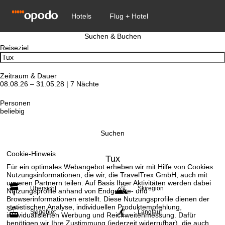
Suchen & Buchen
Reiseziel
Zeitraum & Dauer
08.08.26 – 31.05.28 | 7 Nächte
Personen
beliebig
Suchen
Cookie-Hinweis
Tux
Für ein optimales Webangebot erheben wir mit Hilfe von Cookies
Nutzungsinformationen, die wir, die TravelTrex GmbH, auch mit
unseren Partnern teilen. Auf Basis Ihrer Aktivitäten werden dabei
Übersicht
Skiregion
Nutzungsprofile anhand von Endgeräte- und
Browserinformationen erstellt. Diese Nutzungsprofile dienen der
statistischen Analyse, individuellen Produktempfehlung,
Skigebiet
Langlauf
individualisierten Werbung und Reichweitenmessung. Dafür
benötigen wir Ihre Zustimmung (jederzeit widerrufbar), die auch