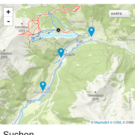
e
+
KARTE
-
©
Maptoolkit
©
OSM
, © OSM
Suchen…