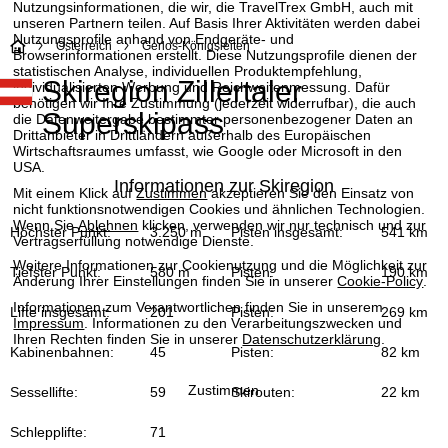
Nutzungsinformationen, die wir, die TravelTrex GmbH, auch mit
unseren Partnern teilen. Auf Basis Ihrer Aktivitäten werden dabei
Nutzungsprofile anhand von Endgeräte- und
S
Österreich
Gerlos-Königsleiten
Browserinformationen erstellt. Diese Nutzungsprofile dienen der
statistischen Analyse, individuellen Produktempfehlung,
Skiregion Zillertaler
t
individualisierten Werbung und Reichweitenmessung. Dafür
benötigen wir Ihre Zustimmung (jederzeit widerrufbar), die auch
Superskipass
die Datenweitergabe bestimmter personenbezogener Daten an
a
Drittanbieter in Drittländern außerhalb des Europäischen
Wirtschaftsraumes umfasst, wie Google oder Microsoft in den
USA.
r
Informationen zur Skiregion
Mit einem Klick auf
Zustimmen
akzeptieren Sie den Einsatz von
nicht funktionsnotwendigen Cookies und ähnlichen Technologien.
t
Wenn Sie
Ablehnen
klicken, verwenden wir nur technisch und zur
Höchster Punkt:
3.250 m
Pisten insgesamt:
541 km
Vertragserfüllung notwendige Dienste.
s
Weitere Informationen zur Cookienutzung und die Möglichkeit zur
Tiefster Punkt:
580 m
Pisten:
190 km
Änderung Ihrer Einstellungen finden Sie in unserer
Cookie-Policy
.
e
Informationen zum Verantwortlichen finden Sie in unserem
Lifte insgesamt:
201
Pisten:
269 km
Impressum
. Informationen zu den Verarbeitungszwecken und
i
Ihren Rechten finden Sie in unserer
Datenschutzerklärung
.
Kabinenbahnen:
45
Pisten:
82 km
t
Zustimmen
Sessellifte:
59
Skirouten:
22 km
e
Schlepplifte:
71