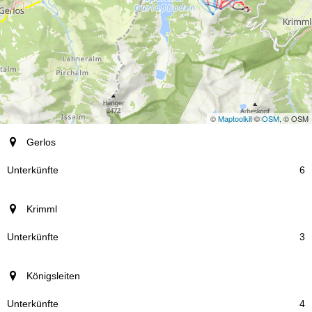
©
Maptoolkit
©
OSM
, © OSM
Ort
Gerlos
Unterkünfte
6
Krimml
3
Königsleiten
4