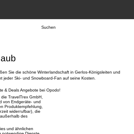
Suchen
laub
ßen Sie die schöne Winterlandschaft in Gerlos-Königsleiten und
mmt jeder Ski- und Snowboard-Fan auf seine Kosten.
ute & Deals Angebote bei Opodo!
, die TravelTrex GmbH,
and von Endgeräte- und
llen Produktempfehlung,
eit widerrufbar), die
 außerhalb des
ies und ähnlichen
g notwendige Dienste.