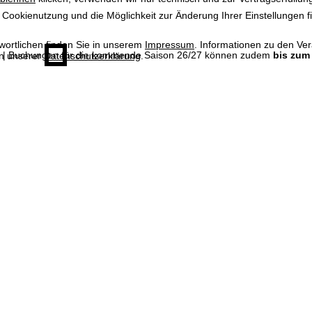
 Cookienutzung und die Möglichkeit zur Änderung Ihrer Einstellungen f
wortlichen finden Sie in unserem
Impressum
. Informationen zu den V
| Buchungen für die kommende Saison 26/27 können zudem
bis zum
in unserer
Datenschutzerklärung
.