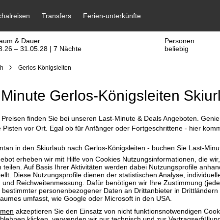
raum & Dauer
Personen
8.26 – 31.05.28 | 7 Nächte
beliebig
ch
Gerlos-Königsleiten
 Minute Gerlos-Königsleiten Skiur
 Preisen finden Sie bei unseren Last-Minute & Deals Angeboten. Genie
 Pisten vor Ort. Egal ob für Anfänger oder Fortgeschrittene - hier ko
ntan in den Skiurlaub nach Gerlos-Königsleiten - buchen Sie Last-Min
bot erheben wir mit Hilfe von Cookies Nutzungsinformationen, die wir
 teilen. Auf Basis Ihrer Aktivitäten werden dabei Nutzungsprofile anh
llt. Diese Nutzungsprofile dienen der statistischen Analyse, individue
g und Reichweitenmessung. Dafür benötigen wir Ihre Zustimmung (jederz
 bestimmter personenbezogener Daten an Drittanbieter in Drittländern
raumes umfasst, wie Google oder Microsoft in den USA.
mmen
akzeptieren Sie den Einsatz von nicht funktionsnotwendigen Cook
blehnen
klicken, verwenden wir nur technisch und zur Vertragserfüllun