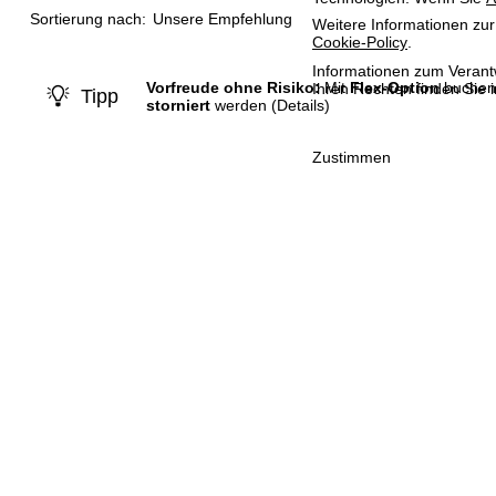
t
Sortierung nach:
Unsere Empfehlung
Weitere Informationen zur
Cookie-Policy
.
e
Informationen zum Verant
Vorfreude ohne Risiko:
Mit
Flex-Option
buchen 
Ihren Rechten finden Sie 
Tipp
storniert
werden
(Details)
Zustimmen