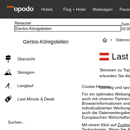
Reiseziel
Zeit
10.0
S
Österrei
Gerlos-Königsleiten
t
Last
Übersicht
a
Skireisen zu Top
Skiregion
r
erkunden Sie die
Langlauf
Cookie-Hinweis
t
Günstig und spo
Für ein optimales Webange
auch mit unseren Partnern
Last-Minute & Deals
s
Browserinformationen erste
individualisierten Werbun
e
auch die Datenweitergabe
Europäischen Wirtschafts
Suchen...
i
Mit einem Klick auf
Zusti
Technologien. Wenn Sie
A