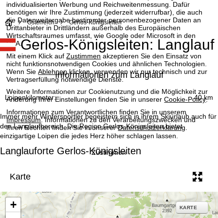
individualisierten Werbung und Reichweitenmessung. Dafür
benötigen wir Ihre Zustimmung (jederzeit widerrufbar), die auch
die Datenweitergabe bestimmter personenbezogener Daten an
S
Österreich
Gerlos-Königsleiten
Drittanbieter in Drittländern außerhalb des Europäischen
Wirtschaftsraumes umfasst, wie Google oder Microsoft in den
Gerlos-Königsleiten: Langlauf
t
USA.
Mit einem Klick auf
Zustimmen
akzeptieren Sie den Einsatz von
a
nicht funktionsnotwendigen Cookies und ähnlichen Technologien.
Wenn Sie
Ablehnen
klicken, verwenden wir nur technisch und zur
Informationen zum Langlauf
Vertragserfüllung notwendige Dienste.
r
Weitere Informationen zur Cookienutzung und die Möglichkeit zur
Loipenkilometer:
40 km
Änderung Ihrer Einstellungen finden Sie in unserer
Cookie-Policy
.
t
Informationen zum Verantwortlichen finden Sie in unserem
Immer mehr Wintersportler begeistern sich in ihrem Skiurlaub auch für
Impressum
. Informationen zu den Verarbeitungszwecken und
s
den Langlaufbereich. Die Region Gerlos-Königsleiten bietet
Ihren Rechten finden Sie in unserer
Datenschutzerklärung
.
einzigartige Loipen die jedes Herz höher schlagen lassen.
e
Langlauforte Gerlos-Königsleiten
Zustimmen
i
Karte
t
e
+
KARTE