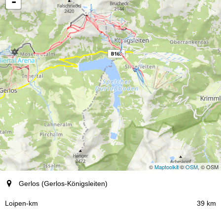
-
©
Maptoolkit
©
OSM
, © OSM
Ort (Region)
Gerlos (Gerlos-Königsleiten)
Loipen-km
39 km