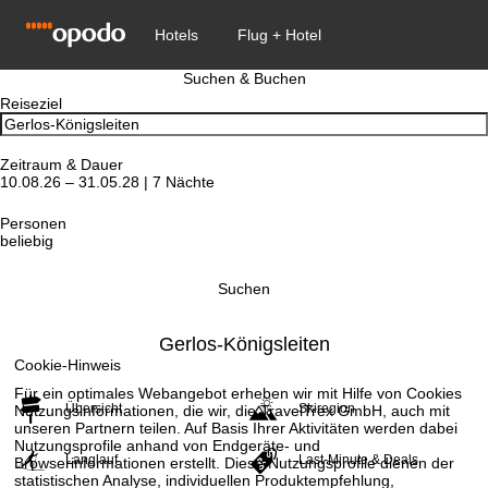
Suchen & Buchen
Reiseziel
Zeitraum & Dauer
10.08.26 – 31.05.28 | 7 Nächte
Personen
beliebig
Suchen
Gerlos-Königsleiten
Cookie-Hinweis
Für ein optimales Webangebot erheben wir mit Hilfe von Cookies
Übersicht
Skiregion
Nutzungsinformationen, die wir, die TravelTrex GmbH, auch mit
unseren Partnern teilen. Auf Basis Ihrer Aktivitäten werden dabei
Nutzungsprofile anhand von Endgeräte- und
Langlauf
Last-Minute & Deals
Browserinformationen erstellt. Diese Nutzungsprofile dienen der
statistischen Analyse, individuellen Produktempfehlung,