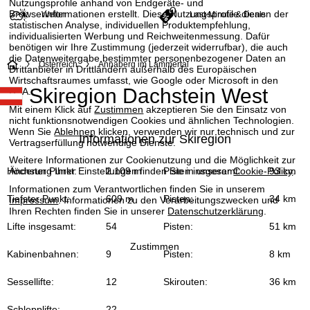
Nutzungsprofile anhand von Endgeräte- und
Browserinformationen erstellt. Diese Nutzungsprofile dienen der
Wetter
Last-Minute & Deals
statistischen Analyse, individuellen Produktempfehlung,
individualisierten Werbung und Reichweitenmessung. Dafür
benötigen wir Ihre Zustimmung (jederzeit widerrufbar), die auch
die Datenweitergabe bestimmter personenbezogener Daten an
S
Österreich
Annaberg im Lammertal
Drittanbieter in Drittländern außerhalb des Europäischen
Wirtschaftsraumes umfasst, wie Google oder Microsoft in den
Skiregion Dachstein West
USA.
t
Mit einem Klick auf
Zustimmen
akzeptieren Sie den Einsatz von
a
nicht funktionsnotwendigen Cookies und ähnlichen Technologien.
Wenn Sie
Ablehnen
klicken, verwenden wir nur technisch und zur
Informationen zur Skiregion
Vertragserfüllung notwendige Dienste.
r
Weitere Informationen zur Cookienutzung und die Möglichkeit zur
Änderung Ihrer Einstellungen finden Sie in unserer
Cookie-Policy
.
Höchster Punkt:
2.109 m
Pisten insgesamt:
93 km
t
Informationen zum Verantwortlichen finden Sie in unserem
Tiefster Punkt:
609 m
Pisten:
34 km
Impressum
. Informationen zu den Verarbeitungszwecken und
s
Ihren Rechten finden Sie in unserer
Datenschutzerklärung
.
Lifte insgesamt:
54
Pisten:
51 km
e
Zustimmen
Kabinenbahnen:
9
Pisten:
8 km
i
Sessellifte:
12
Skirouten:
36 km
t
Schlepplifte:
22