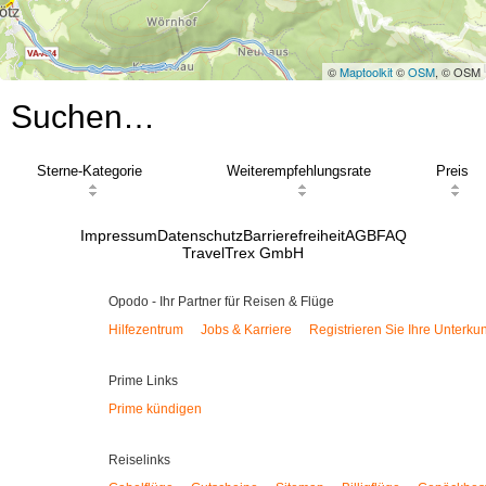
©
Maptoolkit
©
OSM
, © OSM
Suchen…
Sterne-Kategorie
Weiterempfehlungsrate
Preis
Impressum
Datenschutz
Barrierefreiheit
AGB
FAQ
TravelTrex GmbH