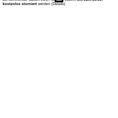
e
kostenlos storniert
werden
(Details)