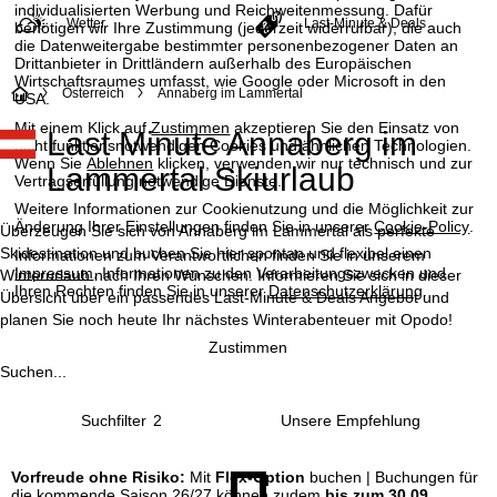
individualisierten Werbung und Reichweitenmessung. Dafür
Wetter
Last-Minute & Deals
benötigen wir Ihre Zustimmung (jederzeit widerrufbar), die auch
die Datenweitergabe bestimmter personenbezogener Daten an
Drittanbieter in Drittländern außerhalb des Europäischen
Wirtschaftsraumes umfasst, wie Google oder Microsoft in den
S
Österreich
Annaberg im Lammertal
USA.
Mit einem Klick auf
Zustimmen
akzeptieren Sie den Einsatz von
Last Minute Annaberg im
t
nicht funktionsnotwendigen Cookies und ähnlichen Technologien.
Wenn Sie
Ablehnen
klicken, verwenden wir nur technisch und zur
Lammertal Skiurlaub
Vertragserfüllung notwendige Dienste.
a
Weitere Informationen zur Cookienutzung und die Möglichkeit zur
Änderung Ihrer Einstellungen finden Sie in unserer
Cookie-Policy
.
r
Überzeugen Sie sich von Annaberg im Lammertal als perfekte
Skidestination und buchen Sie hier spontan und flexibel einen
Informationen zum Verantwortlichen finden Sie in unserem
Impressum
. Informationen zu den Verarbeitungszwecken und
t
Winterurlaub nach Ihren Wünschen. Informieren Sie sich in dieser
Ihren Rechten finden Sie in unserer
Datenschutzerklärung
.
Übersicht über ein passendes Last-Minute & Deals Angebot und
planen Sie noch heute Ihr nächstes Winterabenteuer mit Opodo!
s
Zustimmen
e
Suchen...
i
Suchfilter
2
t
Vorfreude ohne Risiko:
Mit
Flex-Option
buchen | Buchungen für
die kommende Saison 26/27 können zudem
bis zum 30.09.