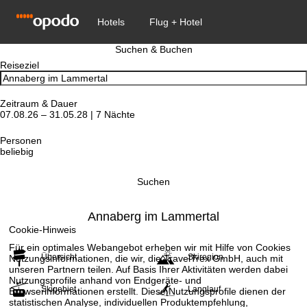
Suchen & Buchen
Reiseziel
Zeitraum & Dauer
07.08.26 – 31.05.28 | 7 Nächte
Personen
beliebig
Suchen
Annaberg im Lammertal
Cookie-Hinweis
Für ein optimales Webangebot erheben wir mit Hilfe von Cookies
Übersicht
Skiregion
Nutzungsinformationen, die wir, die TravelTrex GmbH, auch mit
unseren Partnern teilen. Auf Basis Ihrer Aktivitäten werden dabei
Nutzungsprofile anhand von Endgeräte- und
Skigebiet
Langlauf
Browserinformationen erstellt. Diese Nutzungsprofile dienen der
statistischen Analyse, individuellen Produktempfehlung,