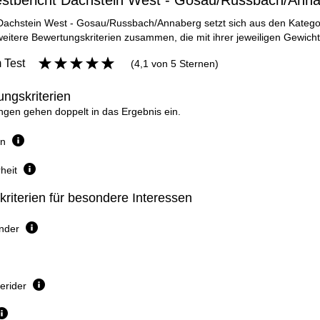
estbericht Dachstein West - Gosau/Russbach/Ann
 Dachstein West - Gosau/Russbach/Annaberg setzt sich aus den Kategor
eitere Bewertungskriterien zusammen, die mit ihrer jeweiligen Gewich
 Test
(4,1 von 5 Sternen)
ngskriterien
gen gehen doppelt in das Ergebnis ein.
en
heit
riterien für besondere Interessen
inder
erider