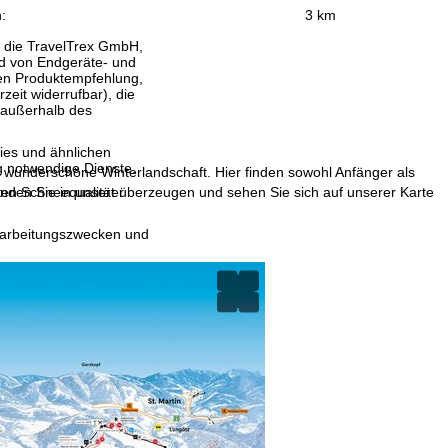
:
3 km
, die TravelTrex GmbH,
and von Endgeräte- und
llen Produktempfehlung,
eit widerrufbar), die
 außerhalb des
ies und ähnlichen
g notwendige Dienste.
 wunderschöne Winterlandschaft. Hier finden sowohl Anfänger als
inden Sie in unserer
ten Schneequalität überzeugen und sehen Sie sich auf unserer Karte
erarbeitungszwecken und