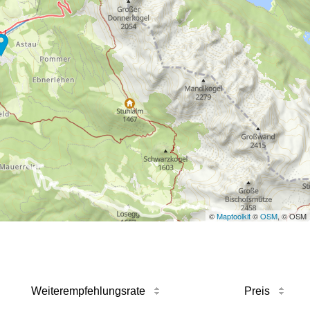
©
Maptoolkit
©
OSM
, © OSM
Weiterempfehlungsrate
Preis