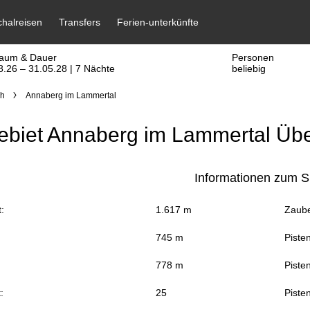
raum & Dauer
Personen
8.26 – 31.05.28 | 7 Nächte
beliebig
ch
Annaberg im Lammertal
ebiet Annaberg im Lammertal Übe
Informationen zum S
:
1.617 m
Zaube
745 m
Piste
778 m
Pisten
:
25
Pisten