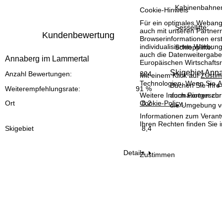
Kabinenbahne
t
Cookie-Hinweis
Für ein optimales Webange
Sessellifte:
e
auch mit unseren Partnern
Kundenbewertung
Browserinformationen erste
individualisierten Werbun
Schlepplifte:
auch die Datenweitergabe
Annaberg im Lammertal
Europäischen Wirtschafts
Skigebiet Ann
Anzahl Bewertungen:
324
Mit einem Klick auf
Zusti
Technologien. Wenn Sie
A
Buchen Sie Ihre
Weiterempfehlungsrate:
91 %
Weitere Informationen zur
auch Fortgeschri
Cookie-Policy
.
Ort
8,2
die Umgebung vo
Informationen zum Verant
Ihren Rechten finden Sie 
Skigebiet
8,4
Details
Zustimmen