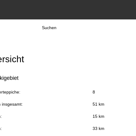
Suchen
rsicht
kigebiet
rteppiche:
8
n insgesamt:
51 km
:
15 km
:
33 km