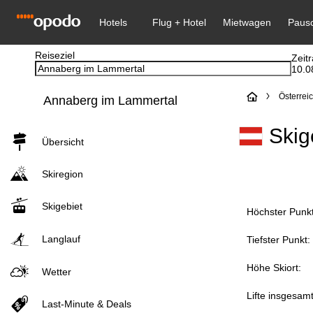
Reiseziel
Zeit
10.0
S
Österrei
Annaberg im Lammertal
t
Skig
Übersicht
a
Skiregion
r
Skigebiet
t
Höchster Punkt
Langlauf
s
Tiefster Punkt:
e
Höhe Skiort:
Wetter
Lifte insgesamt
i
Last-Minute & Deals