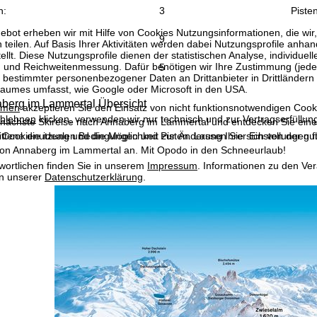
n:
3
Pisten
bot erheben wir mit Hilfe von Cookies Nutzungsinformationen, die wir
9
 teilen. Auf Basis Ihrer Aktivitäten werden dabei Nutzungsprofile anh
llt. Diese Nutzungsprofile dienen der statistischen Analyse, individue
g und Reichweitenmessung. Dafür benötigen wir Ihre Zustimmung (jederz
5
 bestimmter personenbezogener Daten an Drittanbieter in Drittländern
raumes umfasst, wie Google oder Microsoft in den USA.
aberg im Lammertal Übersicht
mmen
akzeptieren Sie den Einsatz von nicht funktionsnotwendigen Cook
blehnen
klicken, verwenden wir nur technisch und zur Vertragserfüllun
 nächste Skireise nach Annaberg im Lammertal und entdecken Sie eine
 Cookienutzung und die Möglichkeit zur Änderung Ihrer Einstellungen f
ttene die idealen Bedingungen und Pisten. Lassen Sie sich von der gu
n Annaberg im Lammertal an. Mit Opodo in den Schneeurlaub!
wortlichen finden Sie in unserem
Impressum
. Informationen zu den V
in unserer
Datenschutzerklärung
.