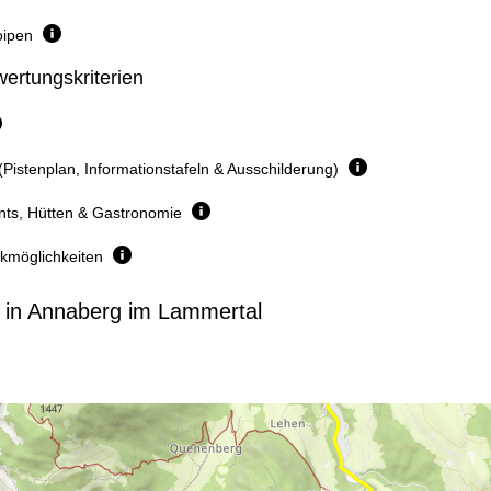
oipen
ertungskriterien
(Pistenplan, Informationstafeln & Ausschilderung)
nts, Hütten & Gastronomie
rkmöglichkeiten
 in Annaberg im Lammertal