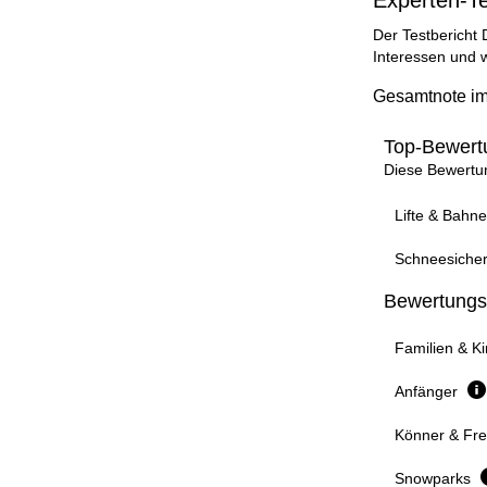
Experten-T
Der Testbericht
Interessen und w
Gesamtnote im
Top-Bewertu
Diese Bewertun
Lifte & Bahn
Schneesicher
Bewertungsk
Familien & K
Anfänger
Könner & Fre
Snowparks