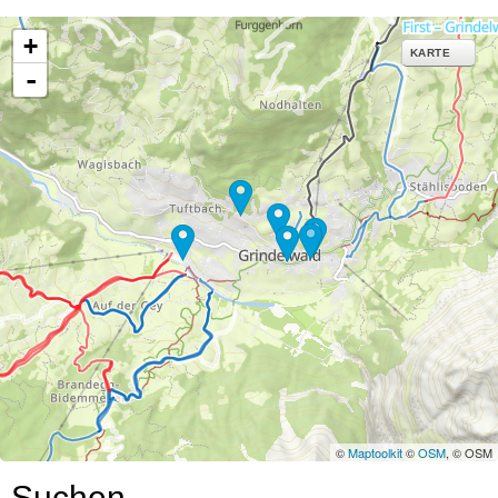
+
KARTE
-
©
Maptoolkit
©
OSM
, © OSM
Suchen…