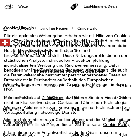
Wetter
Last-Minute & Deals
Cookie-Hinweis
S
Schweiz
Jungfrau Region
Grindelwald
Für ein optimales Webangebot erheben wir mit Hilfe von Cookies
Skigebiet Grindelwald
Nutzungsinformationen, die wir, die TravelTrex GmbH, auch mit
t
unseren Partnern teilen. Auf Basis Ihrer Aktivitäten werden dabei
Übersicht
Nutzungsprofile anhand von Endgeräte- und
a
Browserinformationen erstellt. Diese Nutzungsprofile dienen der
statistischen Analyse, individuellen Produktempfehlung,
individualisierten Werbung und Reichweitenmessung. Dafür
r
benötigen wir Ihre Zustimmung (jederzeit widerrufbar), die auch
Informationen zum Skigebiet
die Datenweitergabe bestimmter personenbezogener Daten an
t
Drittanbieter in Drittländern außerhalb des Europäischen
Wirtschaftsraumes umfasst, wie Google oder Microsoft in den
Höchster Punkt:
2.500 m
Pisten insgesamt:
49 km
USA.
s
Mit einem Klick auf
Zustimmen
akzeptieren Sie den Einsatz von
Tiefster Punkt:
1.034 m
Pisten:
30 km
nicht funktionsnotwendigen Cookies und ähnlichen Technologien.
e
Wenn Sie
Ablehnen
klicken, verwenden wir nur technisch und zur
Höhe Skiort:
1.034 m
Pisten:
11 km
Vertragserfüllung notwendige Dienste.
i
Weitere Informationen zur Cookienutzung und die Möglichkeit zur
Lifte insgesamt:
10
Pisten:
8 km
Änderung Ihrer Einstellungen finden Sie in unserer
Cookie-Policy
.
t
Informationen zum Verantwortlichen finden Sie in unserem
Kabinenbahnen:
3
Skirouten:
4 km