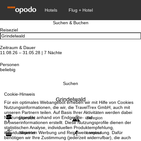
Suchen & Buchen
Reiseziel
Zeitraum & Dauer
11.08.26 – 31.05.28 | 7 Nächte
Personen
beliebig
Suchen
Cookie-Hinweis
Grindelwald
Für ein optimales Webangebot erheben wir mit Hilfe von Cookies
Nutzungsinformationen, die wir, die TravelTrex GmbH, auch mit
unseren Partnern teilen. Auf Basis Ihrer Aktivitäten werden dabei
Nutzungsprofile anhand von Endgeräte- und
Übersicht
Skiregion
Browserinformationen erstellt. Diese Nutzungsprofile dienen der
statistischen Analyse, individuellen Produktempfehlung,
individualisierten Werbung und Reichweitenmessung. Dafür
Skigebiet
Langlauf
benötigen wir Ihre Zustimmung (jederzeit widerrufbar), die auch