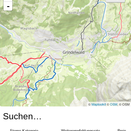
e
-
©
Maptoolkit
©
OSM
, © OSM
Suchen…
Sterne-Kategorie
Weiterempfehlungsrate
Preis