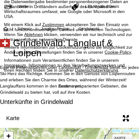
die Datenweitergabe bestimmter personenbezogener Daten an
Drittanbieter in Drittländern außerhalb des Europäischen
Wetter
Last-Minute & Deals
Wirtschaftsraumes umfasst, wie Google oder Microsoft in den
USA.
Mit einem Klick auf
Zustimmen
akzeptieren Sie den Einsatz von
S
Schweiz
Jungfrau Region
Grindelwald
nicht funktionsnotwendigen Cookies und ähnlichen Technologien.
Wenn Sie
Ablehnen
klicken, verwenden wir nur technisch und zur
Vertragserfüllung notwendige Dienste.
Grindelwald: Langlauf &
t
Weitere Informationen zur Cookienutzung und die Möglichkeit zur
Loipen
Änderung Ihrer Einstellungen finden Sie in unserer
Cookie-Policy
.
a
Informationen zum Verantwortlichen finden Sie in unserem
Impressum
. Informationen zu den Verarbeitungszwecken und
r
Egal ob Pistenabfahrten oder Langlaufski - Grindelwald bietet für jedes
Ihren Rechten finden Sie in unserer
Datenschutzerklärung
.
Ski-Herz das Richtige. Kommen Sie in den Genuss von Loipenrouten
t
und erleben Sie den Charme des Ortes, während der Winterzeit!
Zustimmen
Langlauffans kommen in den bestens präparierten Gebieten, die
Grindelwald zu bieten hat, voll auf ihre Kosten.
s
Unterkünfte in Grindelwald
e
Karte
i
t
+
KARTE