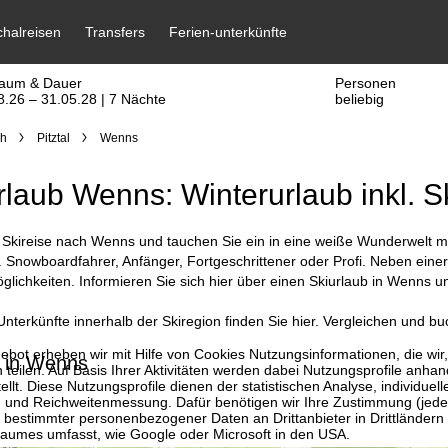
raum & Dauer
Personen
8.26 – 31.05.28 | 7 Nächte
beliebig
ch
Pitztal
Wenns
rlaub Wenns: Winterurlaub inkl. S
Skireise nach Wenns und tauchen Sie ein in eine weiße Wunderwelt mit 
. Snowboardfahrer, Anfänger, Fortgeschrittener oder Profi. Neben einer
lichkeiten. Informieren Sie sich hier über einen Skiurlaub in Wenns u
nterkünfte innerhalb der Skiregion finden Sie hier. Vergleichen und bu
bot erheben wir mit Hilfe von Cookies Nutzungsinformationen, die wir
e in Wenns
 teilen. Auf Basis Ihrer Aktivitäten werden dabei Nutzungsprofile anh
llt. Diese Nutzungsprofile dienen der statistischen Analyse, individue
g und Reichweitenmessung. Dafür benötigen wir Ihre Zustimmung (jederz
 bestimmter personenbezogener Daten an Drittanbieter in Drittländern
raumes umfasst, wie Google oder Microsoft in den USA.