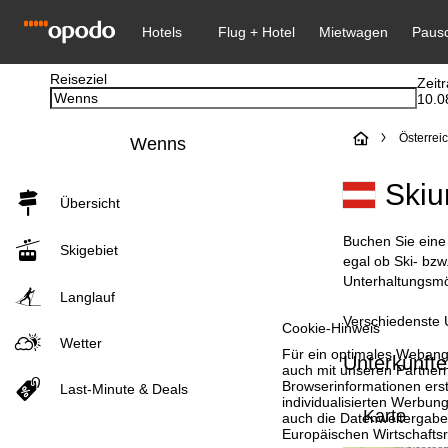
Reiseziel
Zeit
10.0
S
Österrei
Wenns
t
Skiu
Übersicht
a
Buchen Sie eine 
Skigebiet
r
egal ob Ski- bzw
Unterhaltungsmög
Langlauf
t
Verschiedenste U
Cookie-Hinweis
s
Wetter
Für ein optimales Webange
Unterkünft
auch mit unseren Partnern
e
Browserinformationen erste
Last-Minute & Deals
individualisierten Werbun
Karte
auch die Datenweitergabe
i
Europäischen Wirtschafts