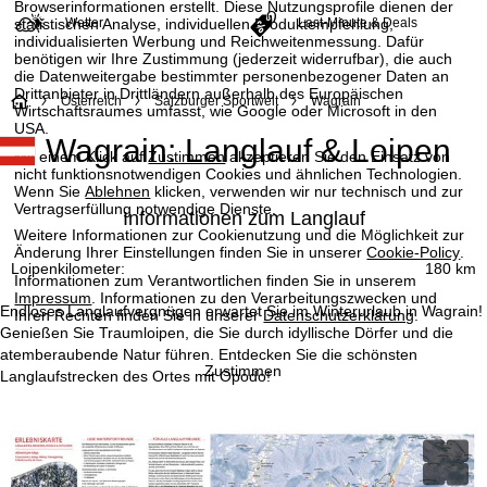
Browserinformationen erstellt. Diese Nutzungsprofile dienen der
Wetter
Last-Minute & Deals
statistischen Analyse, individuellen Produktempfehlung,
individualisierten Werbung und Reichweitenmessung. Dafür
benötigen wir Ihre Zustimmung (jederzeit widerrufbar), die auch
die Datenweitergabe bestimmter personenbezogener Daten an
Drittanbieter in Drittländern außerhalb des Europäischen
S
Österreich
Salzburger Sportwelt
Wagrain
Wirtschaftsraumes umfasst, wie Google oder Microsoft in den
USA.
Wagrain: Langlauf & Loipen
t
Mit einem Klick auf
Zustimmen
akzeptieren Sie den Einsatz von
nicht funktionsnotwendigen Cookies und ähnlichen Technologien.
a
Wenn Sie
Ablehnen
klicken, verwenden wir nur technisch und zur
Vertragserfüllung notwendige Dienste.
Informationen zum Langlauf
r
Weitere Informationen zur Cookienutzung und die Möglichkeit zur
Änderung Ihrer Einstellungen finden Sie in unserer
Cookie-Policy
.
Loipenkilometer:
180 km
t
Informationen zum Verantwortlichen finden Sie in unserem
Impressum
. Informationen zu den Verarbeitungszwecken und
Endloses Langlaufvergnügen erwartet Sie im Winterurlaub in Wagrain!
Ihren Rechten finden Sie in unserer
Datenschutzerklärung
.
s
Genießen Sie Traumloipen, die Sie durch idyllische Dörfer und die
atemberaubende Natur führen. Entdecken Sie die schönsten
e
Zustimmen
Langlaufstrecken des Ortes mit Opodo!
i
t