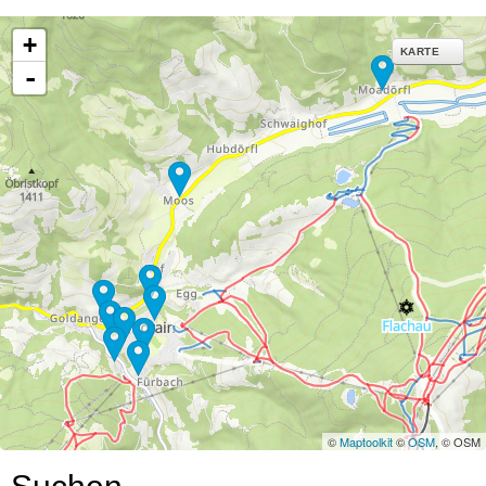
+
KARTE
-
©
Maptoolkit
©
OSM
, © OSM