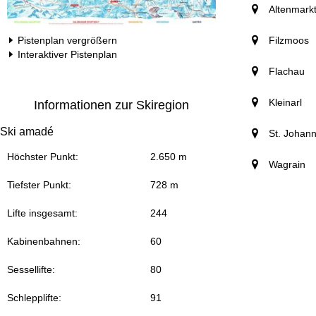
Altenmark
Filzmoos
Pistenplan vergrößern
Interaktiver Pistenplan
Flachau
Kleinarl
Informationen zur Skiregion
Ski amadé
St. Johan
Höchster Punkt:
2.650 m
Wagrain
Tiefster Punkt:
728 m
Lifte insgesamt:
244
Kabinenbahnen:
60
Sessellifte:
80
Schlepplifte:
91