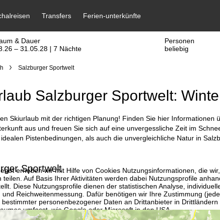
raum & Dauer
Personen
8.26 – 31.05.28 | 7 Nächte
beliebig
ch
Salzburger Sportwelt
rlaub Salzburger Sportwelt: Winter
en Skiurlaub mit der richtigen Planung! Finden Sie hier Informationen 
rkunft aus und freuen Sie sich auf eine unvergessliche Zeit im Schnee.
idealen Pistenbedinungen, als auch die unvergleichliche Natur in Salzb
rger Sportwelt
bot erheben wir mit Hilfe von Cookies Nutzungsinformationen, die wir
 teilen. Auf Basis Ihrer Aktivitäten werden dabei Nutzungsprofile anh
llt. Diese Nutzungsprofile dienen der statistischen Analyse, individue
g und Reichweitenmessung. Dafür benötigen wir Ihre Zustimmung (jederz
 bestimmter personenbezogener Daten an Drittanbieter in Drittländern
raumes umfasst, wie Google oder Microsoft in den USA.