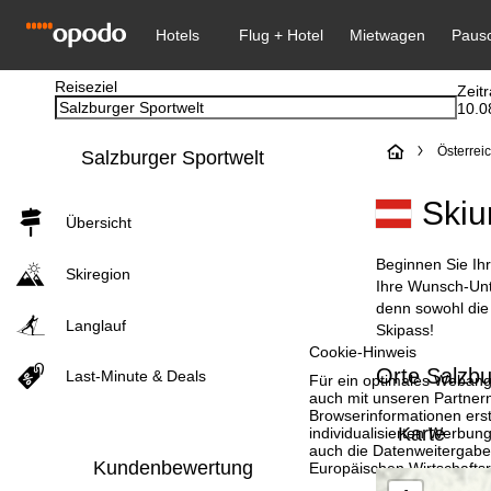
Reiseziel
Zeit
10.0
S
Österrei
Salzburger Sportwelt
t
Skiu
Übersicht
a
Beginnen Sie Ihr
Skiregion
r
Ihre Wunsch-Unte
denn sowohl die 
Langlauf
t
Skipass!
Cookie-Hinweis
Orte Salzbu
s
Last-Minute & Deals
Für ein optimales Webange
auch mit unseren Partnern
Browserinformationen erste
e
Karte
individualisierten Werbun
auch die Datenweitergabe
i
Kundenbewertung
Europäischen Wirtschafts