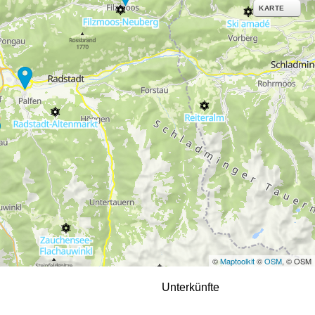
ies und ähnlichen
KARTE
g notwendige Dienste.
inden Sie in unserer
erarbeitungszwecken und
©
Maptoolkit
©
OSM
, © OSM
Unterkünfte