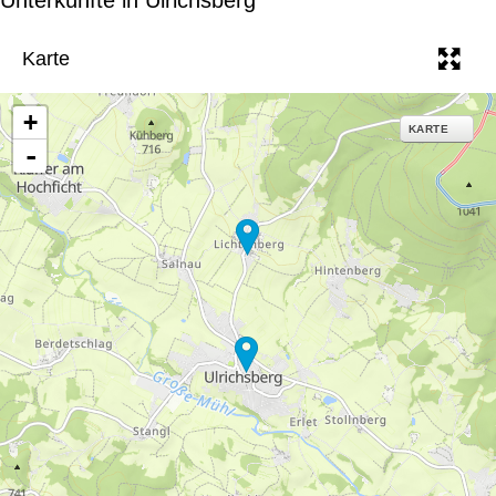
e
Karte
+
KARTE
-