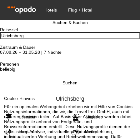
Suchen & Buchen
Reiseziel
Zeitraum & Dauer
07.08.26 – 31.05.28 | 7 Nächte
Personen
beliebig
Suchen
Ulrichsberg
Cookie-Hinweis
Für ein optimales Webangebot erheben wir mit Hilfe von Cookies
Nutzungsinformationen, die wir, die TravelTrex GmbH, auch mit
unseren Partnern teilen. Auf Basis Ihrer Aktivitäten werden dabei
Übersicht
Skigebiet
Nutzungsprofile anhand von Endgeräte- und
Browserinformationen erstellt. Diese Nutzungsprofile dienen der
statistischen Analyse, individuellen Produktempfehlung,
Langlauf
Wetter
individualisierten Werbung und Reichweitenmessung. Dafür