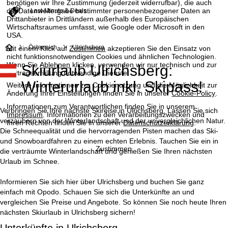
benötigen wir Ihre Zustimmung (jederzeit widerrufbar), die auch
die Datenweitergabe bestimmter personenbezogener Daten an
Last-Minute & Deals
Drittanbieter in Drittländern außerhalb des Europäischen
Wirtschaftsraumes umfasst, wie Google oder Microsoft in den
USA.
S
Österreich
Ulrichsberg
Mit einem Klick auf
Zustimmen
akzeptieren Sie den Einsatz von
nicht funktionsnotwendigen Cookies und ähnlichen Technologien.
Wenn Sie
Ablehnen
klicken, verwenden wir nur technisch und zur
Skiurlaub Ulrichsberg:
t
Vertragserfüllung notwendige Dienste.
Winterurlaub inkl. Skipass!
Weitere Informationen zur Cookienutzung und die Möglichkeit zur
a
Änderung Ihrer Einstellungen finden Sie in unserer
Cookie-Policy
.
Informationen zum Verantwortlichen finden Sie in unserem
r
Verbringen Sie Ihre nächste Skireise in Ulrichsberg. Lassen Sie sich
Impressum
. Informationen zu den Verarbeitungszwecken und
verzaubern von der Winterlandschaft und der unvergleichlichen Natur.
Ihren Rechten finden Sie in unserer
Datenschutzerklärung
.
t
Die Schneequalität und die hervorragenden Pisten machen das Ski-
und Snowboardfahren zu einem echten Erlebnis. Tauchen Sie ein in
Zustimmen
die verträumte Winterlandschaft und genießen Sie Ihren nächsten
s
Urlaub im Schnee.
e
Informieren Sie sich hier über Ulrichsberg und buchen Sie ganz
einfach mit Opodo. Schauen Sie sich die Unterkünfte an und
i
vergleichen Sie Preise und Angebote. So können Sie noch heute Ihren
nächsten Skiurlaub in Ulrichsberg sichern!
t
Unterkünfte in Ulrichsberg