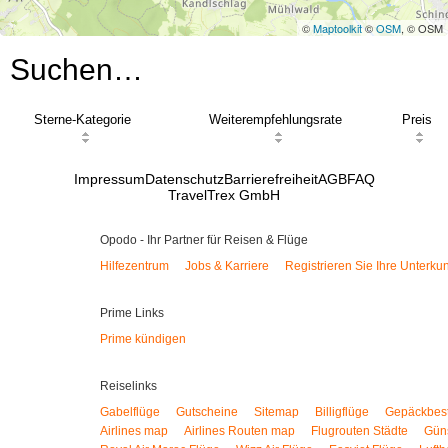
©
Maptoolkit
©
OSM
, © OSM
Suchen…
Sterne-Kategorie
Weiterempfehlungsrate
Preis
Impressum
Datenschutz
Barrierefreiheit
AGB
FAQ
TravelTrex GmbH