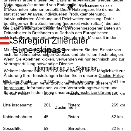
Nutzungsprofile anhand von Endgeräte- und
Wetter
Last-Minute & Deals
Browserinformationen erstellt. Diese Nutzungsprofile dienen der
statistischen Analyse, individuellen Produktempfehlung,
individualisierten Werbung und Reichweitenmessung. Dafür
benötigen wir Ihre Zustimmung (jederzeit widerrufbar), die auch
S
Österreich
Zillertal
Strass
die Datenweitergabe bestimmter personenbezogener Daten an
Drittanbieter in Drittländern außerhalb des Europäischen
Wirtschaftsraumes umfasst, wie Google oder Microsoft in den
Skiregion Zillertaler
t
USA.
Superskipass
Mit einem Klick auf
Zustimmen
akzeptieren Sie den Einsatz von
a
nicht funktionsnotwendigen Cookies und ähnlichen Technologien.
Wenn Sie
Ablehnen
klicken, verwenden wir nur technisch und zur
r
Vertragserfüllung notwendige Dienste.
Informationen zur Skiregion
Weitere Informationen zur Cookienutzung und die Möglichkeit zur
t
Änderung Ihrer Einstellungen finden Sie in unserer
Cookie-Policy
.
Höchster Punkt:
3.250 m
Pisten insgesamt:
541 km
Informationen zum Verantwortlichen finden Sie in unserem
s
Impressum
. Informationen zu den Verarbeitungszwecken und
Ihren Rechten finden Sie in unserer
Datenschutzerklärung
.
Tiefster Punkt:
580 m
Pisten:
190 km
e
Lifte insgesamt:
201
Pisten:
269 km
Zustimmen
i
Kabinenbahnen:
45
Pisten:
82 km
t
Sessellifte:
59
Skirouten:
22 km