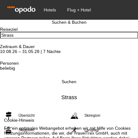
Suchen & Buchen
Reiseziel
Zeitraum & Dauer
10.08.26 – 31.05.28 | 7 Nächte
Personen
beliebig
Suchen
Strass
Übersicht
Skiregion
Cookie-Hinweis
Für ein optimales Webangebot erheben wir mit Hilfe von Cookies
Skigebiet
Langlauf
Nutzungsinformationen, die wir, die TravelTrex GmbH, auch mit
unseren Partnern teilen. Auf Basis Ihrer Aktivitäten werden dabei