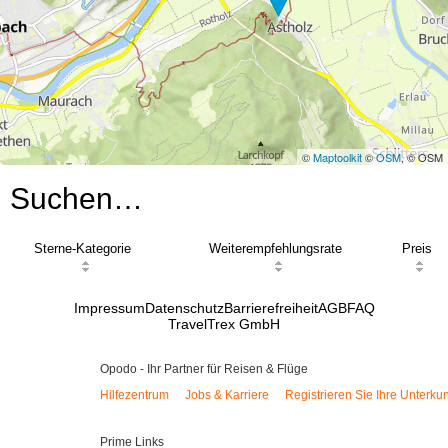
©
Maptoolkit
©
OSM
, © OSM
Suchen…
Sterne-Kategorie
Weiterempfehlungsrate
Preis
Impressum
Datenschutz
Barrierefreiheit
AGB
FAQ
TravelTrex GmbH